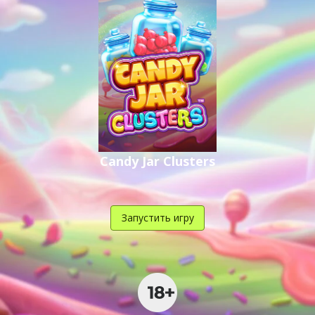
Candy Jar Clusters
Запустить игру