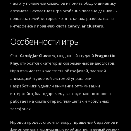
частоту появления символов и понять общую динамику
автомата. Бесплатная игра особенно полезна для новых
пользователей, которые хотят сначала разобраться в
интерфейсе и правилах слота
Candy Jar Clusters
.
Особенности игры
Слот
Candy Jar Clusters
, созданный студией
Pragmatic
Play
, относится к категории современных видеослотов.
Игра отличается качественной графикой, плавной
анимацией и удобной системой управления.
Разработчики уделили внимание оптимизации
интерфейса, благодаря чему слот одинаково хорошо
работает на компьютерах, планшетах и мобильных
телефонах.
Игровой процесс строится вокруг вращения барабанов и
формирования выигрышных комбинаций. Каждый символ