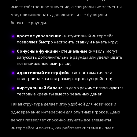
имеет собственное значение, а специальные элементы
могут активировать дополнительные функции и
бонусные раунды.
простое управление
- интуитивный интерфейс
позволяет быстро настроить ставку и начать игру;
бонусные функции
- специальные символы могут
запускать дополнительные раунды или увеличивать
потенциальные выигрыши;
адаптивный интерфейс
- слот автоматически
подстраивается под размер экрана устройства;
виртуальный баланс
- в демо режиме используются
тестовые кредиты вместо реальных денег.
Такая структура делает игру удобной для новичков и
одновременно интересной для опытных игроков. Демо
версия позволяет спокойно изучить все элементы
интерфейса и понять, как работает система выплат.