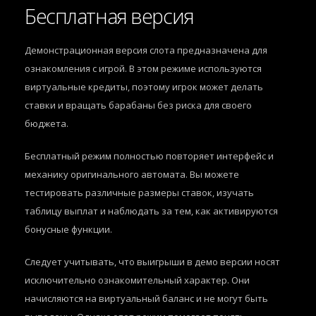
Бесплатная версия
Демонстрационная версия слота предназначена для
ознакомления с игрой. В этом режиме используются
виртуальные кредиты, поэтому игрок может делать
ставки и вращать барабаны без риска для своего
бюджета.
Бесплатный режим полностью повторяет интерфейс и
механику оригинального автомата. Вы можете
тестировать различные размеры ставок, изучать
таблицу выплат и наблюдать за тем, как активируются
бонусные функции.
Следует учитывать, что выигрыши в демо версии носят
исключительно ознакомительный характер. Они
начисляются на виртуальный баланс и не могут быть