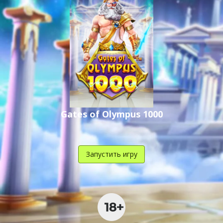
Gates of Olympus 1000
Запустить игру