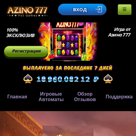
ВХОД
Игра от
100%
Азино 777
ЭКСКЛЮЗИВ
Регистрация
Игровые
Обзор
Главная
Поддержка
Автоматы
Отзывов
,
,
.