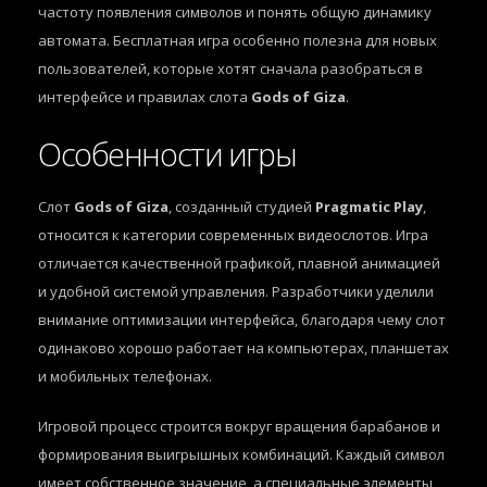
частоту появления символов и понять общую динамику
автомата. Бесплатная игра особенно полезна для новых
пользователей, которые хотят сначала разобраться в
интерфейсе и правилах слота
Gods of Giza
.
Особенности игры
Слот
Gods of Giza
, созданный студией
Pragmatic Play
,
относится к категории современных видеослотов. Игра
отличается качественной графикой, плавной анимацией
и удобной системой управления. Разработчики уделили
внимание оптимизации интерфейса, благодаря чему слот
одинаково хорошо работает на компьютерах, планшетах
и мобильных телефонах.
Игровой процесс строится вокруг вращения барабанов и
формирования выигрышных комбинаций. Каждый символ
имеет собственное значение, а специальные элементы