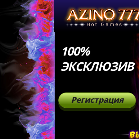
 рублей
100%
ЭКСКЛЮЗИВ
епозита
Регистрация