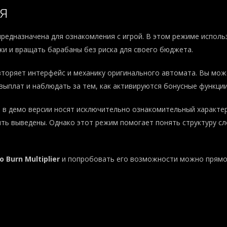
я
редназначена для ознакомления с игрой. В этом режиме исполь
ки и вращать барабаны без риска для своего бюджета.
торяет интерфейс и механику оригинального автомата. Вы мож
выплат и наблюдать за тем, как активируются бонусные функции
 в демо версии носят исключительно ознакомительный характер
ыть выведены. Однако этот режим помогает понять структуру сл
o Burn Multiplier
и попробовать его возможности можно прямо 