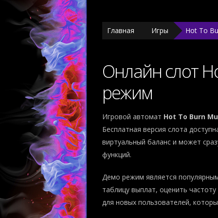
Главная
Игры
Hot To Bur
Онлайн слот Hot
режим
Игровой автомат
Hot To Burn Mul
Бесплатная версия слота доступн
виртуальный баланс и может сраз
функций.
Демо режим является популярным
таблицу выплат, оценить частоту
для новых пользователей, которы