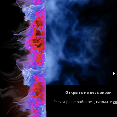
На
Открыть на весь экран
Если игра не работает, нажмите
с