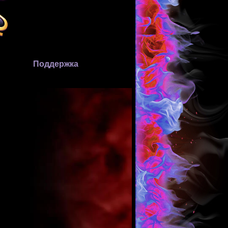
Поддержка