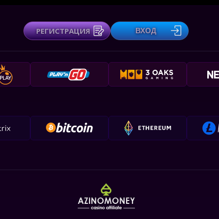
РЕГИСТРАЦИЯ
ВХОД