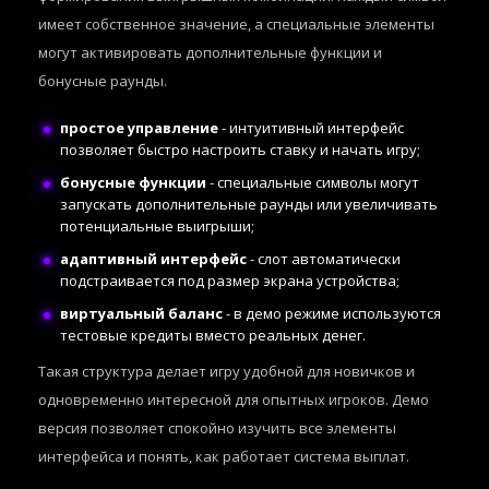
имеет собственное значение, а специальные элементы
могут активировать дополнительные функции и
бонусные раунды.
простое управление
- интуитивный интерфейс
позволяет быстро настроить ставку и начать игру;
бонусные функции
- специальные символы могут
запускать дополнительные раунды или увеличивать
потенциальные выигрыши;
адаптивный интерфейс
- слот автоматически
подстраивается под размер экрана устройства;
виртуальный баланс
- в демо режиме используются
тестовые кредиты вместо реальных денег.
Такая структура делает игру удобной для новичков и
одновременно интересной для опытных игроков. Демо
версия позволяет спокойно изучить все элементы
интерфейса и понять, как работает система выплат.