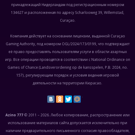
принадлежащий Нидерландам под регистрационным номером
134627 и расположенная по адресу Scharlooweg 39, Willemstad,
Curaçao.
Компания действует на основании лицензии, выданной Curaçao
Gaming Authority, под номером OGL/2024/173/0199, что подтверждает
её право предоставлять пользователям услуги в области азартных
игр. Все операции проводятся в соответствии с National Ordinance on
Games of Chance (Landsverordening op de kansspelen, P.B. 2024, no.
157), регулирующим порядок и условия ведения игровой
деятельности на территории Кюрасао.
Azino 777
© 2011 – 2026. Любое копирование, распространение или
использование материалов сайта допускается исключительно при
наличии предварительного письменного согласия правообладателя,