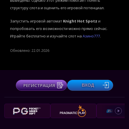
выведены. Однако этот режим помогает понять
структуру слота и оценить его игровой потенциал.
Запустить игровой автомат
Knight Hot Spotz
и
попробовать его возможности можно прямо сейчас.
Играйте бесплатно и изучайте слот на
Азино777
.
Обновлено:
22.01.2026
РЕГИСТРАЦИЯ
ВХОД