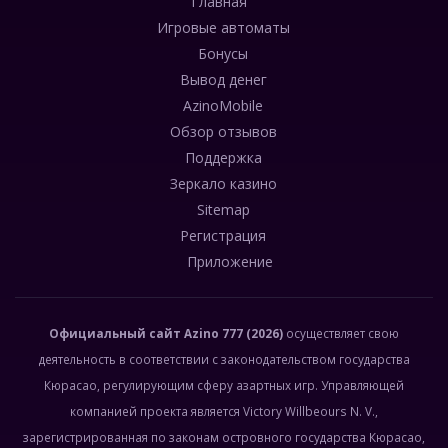
Главная
Игровые автоматы
Бонусы
Вывод денег
AzinoMobile
Обзор отзывов
Поддержка
Зеркало казино
Sitemap
Регистрация
Приложение
Официальный сайт
Azino 777
(2026)
осуществляет свою
деятельность в соответствии с законодательством государства
Кюрасао, регулирующим сферу азартных игр. Управляющей
компанией проекта является Victory Willbeours N. V.,
зарегистрированная по законам островного государства Кюрасао,