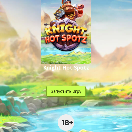
Knight Hot Spotz
Запустить игру