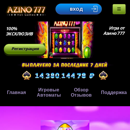
ВХОД
Игра от
100%
Азино 777
ЭКСКЛЮЗИВ
Регистрация
Игровые
Обзор
Главная
Поддержка
Автоматы
Отзывов
,
,
.