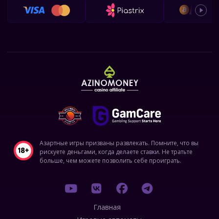
Азартные игры призваны развлекать. Помните, что вы
рискуете деньгами, когда делаете ставки. Не тратьте
больше, чем можете позволить себе проиграть.
Главная