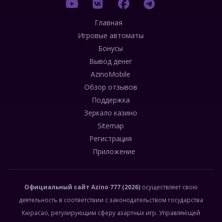
Главная
Игровые автоматы
Бонусы
Вывод денег
AzinoMobile
Обзор отзывов
Поддержка
Зеркало казино
Sitemap
Регистрация
Приложение
Официальный сайт
Azino 777
(2026)
осуществляет свою
деятельность в соответствии с законодательством государства
Кюрасао, регулирующим сферу азартных игр. Управляющей