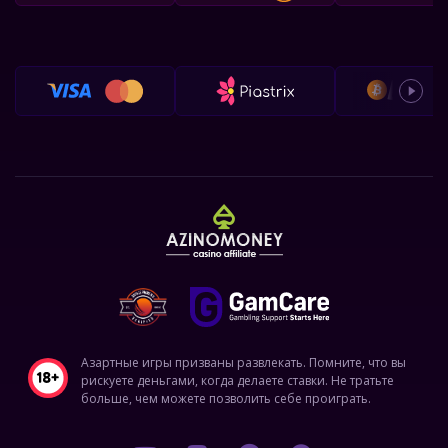
Азартные игры призваны развлекать. Помните, что вы
рискуете деньгами, когда делаете ставки. Не тратьте
больше, чем можете позволить себе проиграть.