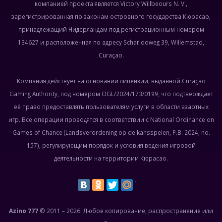
компанией проекта является Victory Willbeours N. V.,
зарегистрированная по законам островного государства Кюрасао,
принадлежащий Нидерландам под регистрационным номером
134627 и расположенная по адресу Scharlooweg 39, Willemstad,
Curaçao.
Компания действует на основании лицензии, выданной Curaçao
Gaming Authority, под номером OGL/2024/173/0199, что подтверждает
её право предоставлять пользователям услуги в области азартных
игр. Все операции проводятся в соответствии с National Ordinance on
Games of Chance (Landsverordening op de kansspelen, P.B. 2024, no.
157), регулирующим порядок и условия ведения игровой
деятельности на территории Кюрасао.
Azino 777
© 2011 – 2026. Любое копирование, распространение или