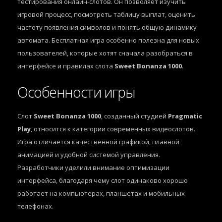
тестирования онлайн-слотов. Он позволяет изучить
игровой процесс, посмотреть таблицу выплат, оценить
частоту появления символов и понять общую динамику
автомата. Бесплатная игра особенно полезна для новых
пользователей, которые хотят сначала разобраться в
интерфейсе и правилах слота
Sweet Bonanza 1000
.
Особенности игры
Слот
Sweet Bonanza 1000
, созданный студией
Pragmatic
Play
, относится к категории современных видеослотов.
Игра отличается качественной графикой, плавной
анимацией и удобной системой управления.
Разработчики уделили внимание оптимизации
интерфейса, благодаря чему слот одинаково хорошо
работает на компьютерах, планшетах и мобильных
телефонах.