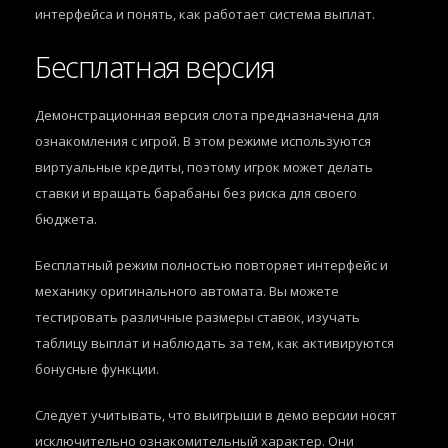
интерфейса и понять, как работает система выплат.
Бесплатная версия
Демонстрационная версия слота предназначена для
ознакомления с игрой. В этом режиме используются
виртуальные кредиты, поэтому игрок может делать
ставки и вращать барабаны без риска для своего
бюджета.
Бесплатный режим полностью повторяет интерфейс и
механику оригинального автомата. Вы можете
тестировать различные размеры ставок, изучать
таблицу выплат и наблюдать за тем, как активируются
бонусные функции.
Следует учитывать, что выигрыши в демо версии носят
исключительно ознакомительный характер. Они