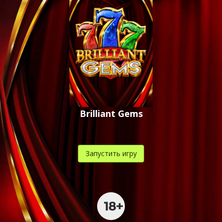
Brilliant Gems
Запустить игру