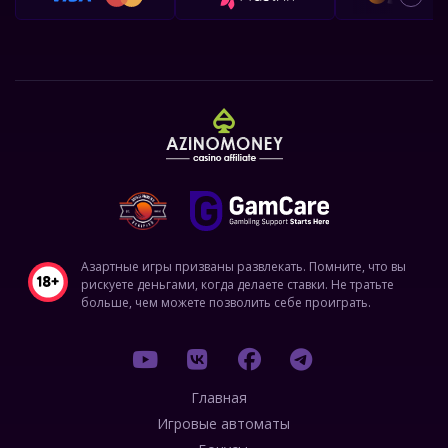
Азартные игры призваны развлекать. Помните, что вы
рискуете деньгами, когда делаете ставки. Не тратьте
больше, чем можете позволить себе проиграть.
Главная
Игровые автоматы