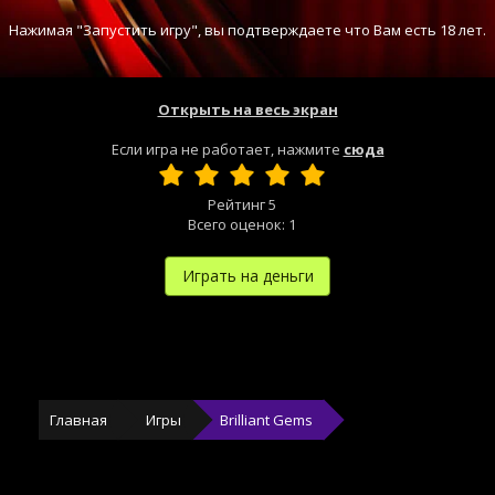
Нажимая "Запустить игру", вы подтверждаете что Вам есть 18 лет.
Открыть на весь экран
Если игра не работает, нажмите
сюда
Рейтинг
5
Всего оценок:
1
Играть на деньги
Главная
Игры
Brilliant Gems