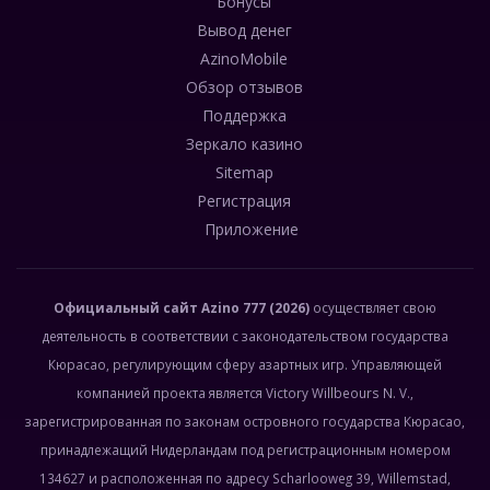
Бонусы
Вывод денег
AzinoMobile
Обзор отзывов
Поддержка
Зеркало казино
Sitemap
Регистрация
Приложение
Официальный сайт
Azino 777
(2026)
осуществляет свою
деятельность в соответствии с законодательством государства
Кюрасао, регулирующим сферу азартных игр. Управляющей
компанией проекта является Victory Willbeours N. V.,
зарегистрированная по законам островного государства Кюрасао,
принадлежащий Нидерландам под регистрационным номером
134627 и расположенная по адресу Scharlooweg 39, Willemstad,