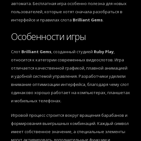
автомата. Бесплатная игра особенно полезна для новых
пользователей, которые хотят сначала разобраться в
интерфейсе и правилах слота
Brilliant Gems
.
Особенности игры
Слот
Brilliant Gems
, созданный студией
Ruby Play
,
относится к категории современных видеослотов. Игра
отличается качественной графикой, плавной анимацией
и удобной системой управления. Разработчики уделили
внимание оптимизации интерфейса, благодаря чему слот
одинаково хорошо работает на компьютерах, планшетах
и мобильных телефонах.
Игровой процесс строится вокруг вращения барабанов и
формирования выигрышных комбинаций. Каждый символ
имеет собственное значение, а специальные элементы
могут активировать дополнительные функции и