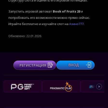
структуру слота и оценить его игровой потенциал.
Запустить игровой автомат
Book of Fruits 20
и
попробовать его возможности можно прямо сейчас.
Играйте бесплатно и изучайте слот на
Азино777
.
Обновлено:
22.01.2026
РЕГИСТРАЦИЯ
ВХОД