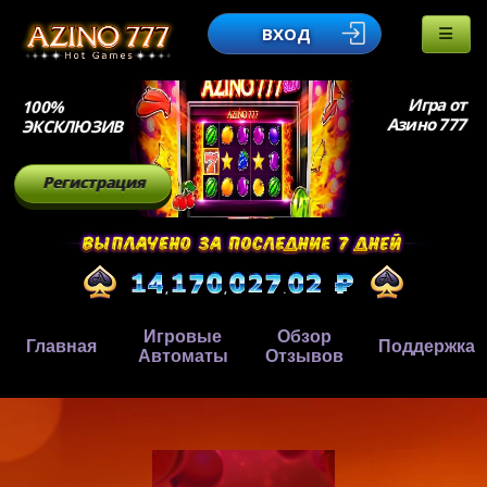
ВХОД
Игра от
100%
Азино 777
ЭКСКЛЮЗИВ
Регистрация
Игровые
Обзор
Главная
Поддержка
Автоматы
Отзывов
,
,
.