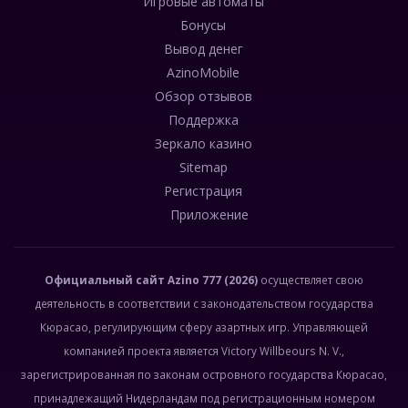
Игровые автоматы
Бонусы
Вывод денег
AzinoMobile
Обзор отзывов
Поддержка
Зеркало казино
Sitemap
Регистрация
Приложение
Официальный сайт
Azino 777
(2026)
осуществляет свою
деятельность в соответствии с законодательством государства
Кюрасао, регулирующим сферу азартных игр. Управляющей
компанией проекта является Victory Willbeours N. V.,
зарегистрированная по законам островного государства Кюрасао,
принадлежащий Нидерландам под регистрационным номером