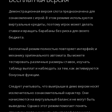
Демонстрационная версия слота предназначена для
ознакомления с игрой. В этом режиме используются
виртуальные кредиты, поэтому игрок может делать
ставки и вращать барабаны без риска для своего
бюджета.
Бесплатный режим полностью повторяет интерфейс и
механику оригинального автомата. Вы можете
тестировать различные размеры ставок, изучать
таблицу выплат и наблюдать за тем, как активируются
бонусные функции.
Следует учитывать, что выигрыши в демо версии носят
исключительно ознакомительный характер. Они
начисляются на виртуальный баланс и не могут быть
выведены. Однако этот режим помогает понять