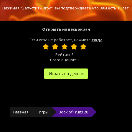
Нажимая "Запустить игру", вы подтверждаете что Вам есть 18 лет.
Открыть на весь экран
Если игра не работает, нажмите
сюда
Рейтинг
5
Всего оценок:
1
Играть на деньги
Главная
Игры
Book of Fruits 20