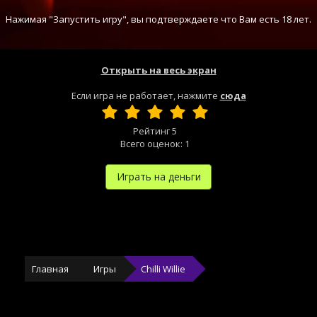
Нажимая "Запустить игру", вы подтверждаете что Вам есть 18 лет.
Открыть на весь экран
Если игра не работает, нажмите
сюда
Рейтинг
5
Всего оценок:
1
Играть на деньги
Главная
Игры
Chilli Willie