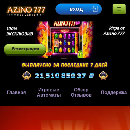
ВХОД
Игра от
100%
Азино 777
ЭКСКЛЮЗИВ
Регистрация
Игровые
Обзор
Главная
Поддержка
Автоматы
Отзывов
,
,
.