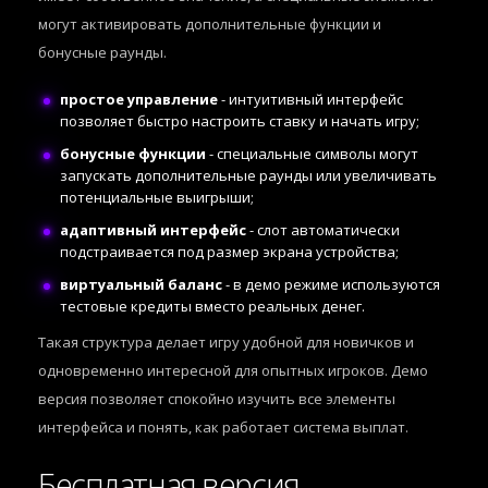
могут активировать дополнительные функции и
бонусные раунды.
простое управление
- интуитивный интерфейс
позволяет быстро настроить ставку и начать игру;
бонусные функции
- специальные символы могут
запускать дополнительные раунды или увеличивать
потенциальные выигрыши;
адаптивный интерфейс
- слот автоматически
подстраивается под размер экрана устройства;
виртуальный баланс
- в демо режиме используются
тестовые кредиты вместо реальных денег.
Такая структура делает игру удобной для новичков и
одновременно интересной для опытных игроков. Демо
версия позволяет спокойно изучить все элементы
интерфейса и понять, как работает система выплат.
Бесплатная версия