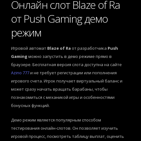
Онлайн слот Blaze of Ra
от Push Gaming демо
режим
Игровой автомат
Blaze of Ra
от разработчика
Push
Gaming
можно запустить в демо режиме прямо в
браузере. Бесплатная версия слота доступна на сайте
Azino 777
и не требует регистрации или пополнения
игрового счета. Игрок получает виртуальный баланс и
может сразу начать вращать барабаны, чтобы
познакомиться с механикой игры и особенностями
бонусных функций.
Демо режим является популярным способом
тестирования онлайн-слотов. Он позволяет изучить
игровой процесс, посмотреть таблицу выплат, оценить