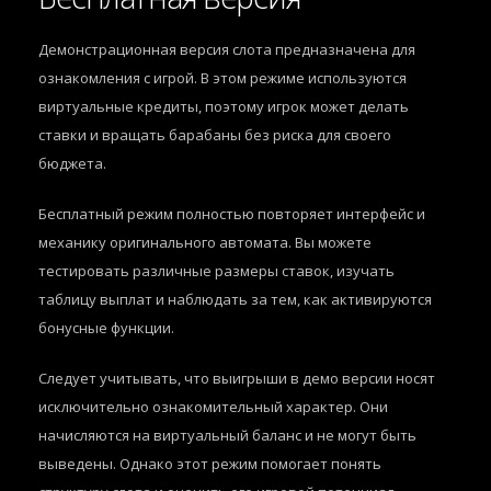
Демонстрационная версия слота предназначена для
ознакомления с игрой. В этом режиме используются
виртуальные кредиты, поэтому игрок может делать
ставки и вращать барабаны без риска для своего
бюджета.
Бесплатный режим полностью повторяет интерфейс и
механику оригинального автомата. Вы можете
тестировать различные размеры ставок, изучать
таблицу выплат и наблюдать за тем, как активируются
бонусные функции.
Следует учитывать, что выигрыши в демо версии носят
исключительно ознакомительный характер. Они
начисляются на виртуальный баланс и не могут быть
выведены. Однако этот режим помогает понять