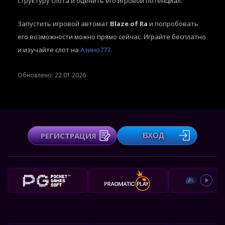
структуру слота и оценить его игровой потенциал.
Запустить игровой автомат
Blaze of Ra
и попробовать
его возможности можно прямо сейчас. Играйте бесплатно
и изучайте слот на
Азино777
.
Обновлено:
22.01.2026
РЕГИСТРАЦИЯ
ВХОД