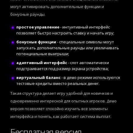
могут активировать дополнительные функции и
бонусные раунды.
простое управление
- интуитивный интерфейс
позволяет быстро настроить ставку и начать игру;
бонусные функции
- специальные символы могут
запускать дополнительные раунды или увеличивать
потенциальные выигрыши;
адаптивный интерфейс
- слот автоматически
подстраивается под размер экрана устройства;
виртуальный баланс
- в демо режиме используются
тестовые кредиты вместо реальных денег.
Такая структура делает игру удобной для новичков и
одновременно интересной для опытных игроков. Демо
версия позволяет спокойно изучить все элементы
интерфейса и понять, как работает система выплат.
Бесплатная версия