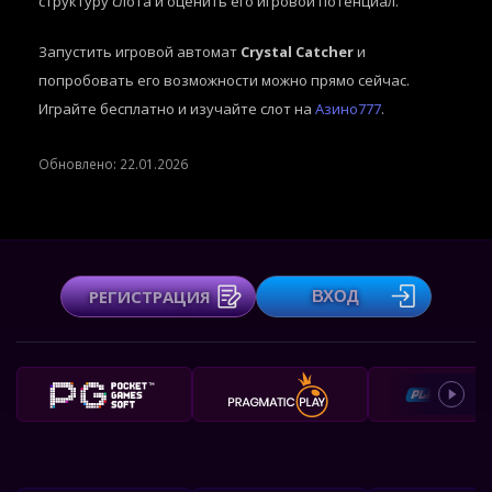
структуру слота и оценить его игровой потенциал.
Запустить игровой автомат
Crystal Catcher
и
попробовать его возможности можно прямо сейчас.
Играйте бесплатно и изучайте слот на
Азино777
.
Обновлено:
22.01.2026
РЕГИСТРАЦИЯ
ВХОД