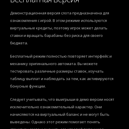
Демонстрационная версия слота предназначена для
ознакомления с игрой. В этом режиме используются
виртуальные кредиты, поэтому игрок может делать
ставки и вращать барабаны без риска для своего
бюджета.
Бесплатный режим полностью повторяет интерфейс и
механику оригинального автомата. Вы можете
тестировать различные размеры ставок, изучать
таблицу выплат и наблюдать за тем, как активируются
бонусные функции.
Следует учитывать, что выигрыши в демо версии носят
исключительно ознакомительный характер. Они
начисляются на виртуальный баланс и не могут быть
выведены. Однако этот режим помогает понять