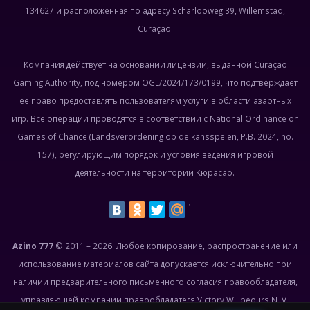
134627 и расположенная по адресу Scharlooweg 39, Willemstad,
Curaçao.
Компания действует на основании лицензии, выданной Curaçao
Gaming Authority, под номером OGL/2024/173/0199, что подтверждает
её право предоставлять пользователям услуги в области азартных
игр. Все операции проводятся в соответствии с National Ordinance on
Games of Chance (Landsverordening op de kansspelen, P.B. 2024, no.
157), регулирующим порядок и условия ведения игровой
деятельности на территории Кюрасао.
Azino 777
© 2011 – 2026. Любое копирование, распространение или
использование материалов сайта допускается исключительно при
наличии предварительного письменного согласия правообладателя,
управляющей компании правообладателя Victory Willbeours N. V.