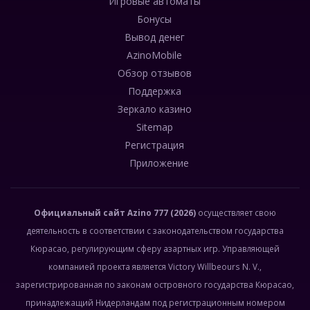
Игровые автоматы
Бонусы
Вывод денег
AzinoMobile
Обзор отзывов
Поддержка
Зеркало казино
Sitemap
Регистрация
Приложение
Официальный сайт
Azino 777
(2026)
осуществляет свою
деятельность в соответствии с законодательством государства
Кюрасао, регулирующим сферу азартных игр. Управляющей
компанией проекта является Victory Willbeours N. V.,
зарегистрированная по законам островного государства Кюрасао,
принадлежащий Нидерландам под регистрационным номером