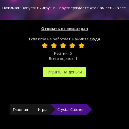
Нажимая "Запустить игру", вы подтверждаете что Вам есть 18 лет.
Открыть на весь экран
Если игра не работает, нажмите
сюда
Рейтинг
5
Всего оценок:
1
Играть на деньги
Главная
Игры
Crystal Catcher