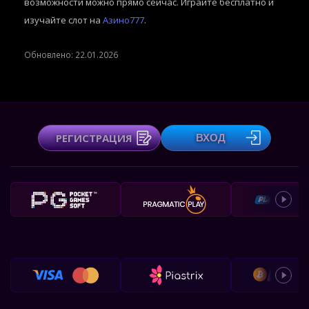
возможности можно прямо сейчас. Играйте бесплатно и
изучайте слот на
Азино777
.
Обновлено:
22.01.2026
РЕГИСТРАЦИЯ
ВХОД