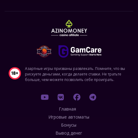
Азартные игры призваны развлекать. Помните, что вы
рискуете деньгами, когда делаете ставки. Не тратьте
больше, чем можете позволить себе проиграть.
Главная
Игровые автоматы
Бонусы
Вывод денег