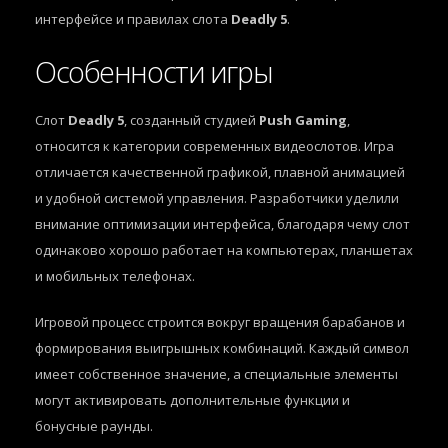
интерфейсе и правилах слота
Deadly 5
.
Особенности игры
Слот
Deadly 5
, созданный студией
Push Gaming
,
относится к категории современных видеослотов. Игра
отличается качественной графикой, плавной анимацией
и удобной системой управления. Разработчики уделили
внимание оптимизации интерфейса, благодаря чему слот
одинаково хорошо работает на компьютерах, планшетах
и мобильных телефонах.
Игровой процесс строится вокруг вращения барабанов и
формирования выигрышных комбинаций. Каждый символ
имеет собственное значение, а специальные элементы
могут активировать дополнительные функции и
бонусные раунды.