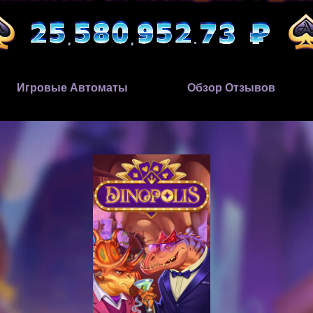
,
,
.
Игровые Автоматы
Обзор Отзывов