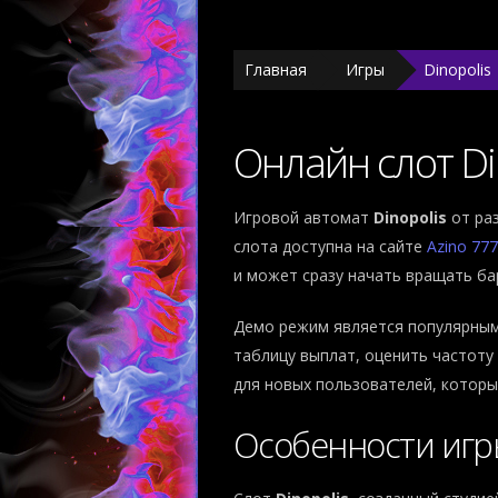
Главная
Игры
Dinopolis
Онлайн слот Di
Игровой автомат
Dinopolis
от ра
слота доступна на сайте
Azino 77
и может сразу начать вращать ба
Демо режим является популярным
таблицу выплат, оценить частоту
для новых пользователей, которы
Особенности иг