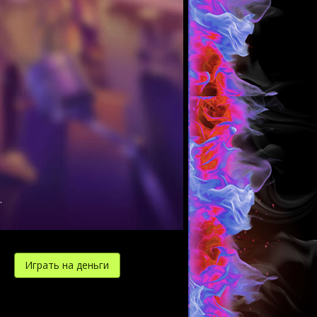
.
Играть на деньги