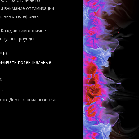
в. Игра отличается
ли внимание оптимизации
ильных телефонах.
. Каждый символ имеет
онусные раунды.
гру;
личивать потенциальные
;
г.
ков. Демо версия позволяет