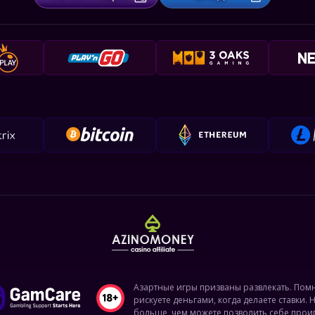
Азартные игры призваны развлекать. Помн
рискуете деньгами, когда делаете ставки. 
больше, чем можете позволить себе проиг