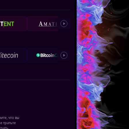
ите, что вы
Не тратьте
рать.