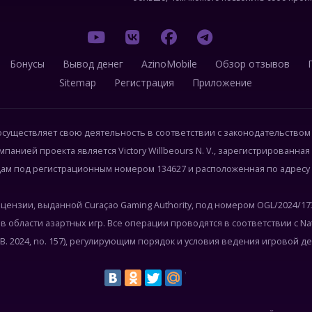
Бонусы
Вывод денег
AzinoMobile
Обзор отзывов
Sitemap
Регистрация
Приложение
существляет свою деятельность в соответствии с законодательством
панией проекта является Victory Willbeours N. V., зарегистрированная
 под регистрационным номером 134627 и расположенная по адресу Sch
цензии, выданной Curaçao Gaming Authority, под номером OGL/2024/17
в области азартных игр. Все операции проводятся в соответствии с Nat
P.B. 2024, no. 157), регулирующим порядок и условия ведения игровой 