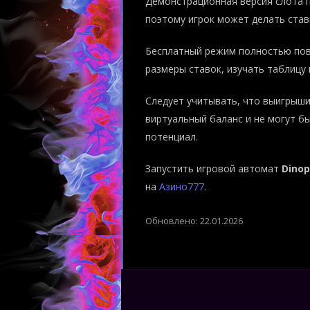
Демонстрационная версия слота п
поэтому игрок может делать став
Бесплатный режим полностью пов
размеры ставок, изучать таблицу 
Следует учитывать, что выигрыши
виртуальный баланс и не могут б
потенциал.
Запустить игровой автомат
Dinop
на
Азино777
.
Обновлено:
22.01.2026