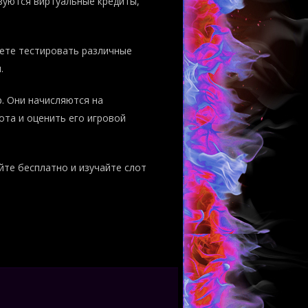
зуются виртуальные кредиты,
ете тестировать различные
.
. Они начисляются на
ота и оценить его игровой
те бесплатно и изучайте слот