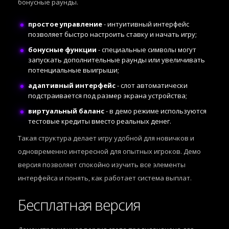
бонусные раунды.
простое управление
- интуитивный интерфейс
позволяет быстро настроить ставку и начать игру;
бонусные функции
- специальные символы могут
запускать дополнительные раунды или увеличивать
потенциальные выигрыши;
адаптивный интерфейс
- слот автоматически
подстраивается под размер экрана устройства;
виртуальный баланс
- в демо режиме используются
тестовые кредиты вместо реальных денег.
Такая структура делает игру удобной для новичков и
одновременно интересной для опытных игроков. Демо
версия позволяет спокойно изучить все элементы
интерфейса и понять, как работает система выплат.
Бесплатная версия