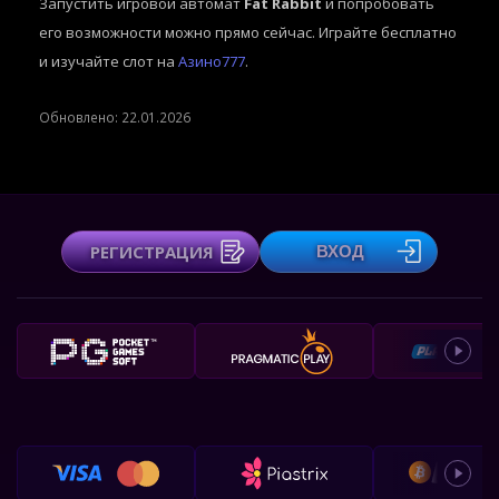
Запустить игровой автомат
Fat Rabbit
и попробовать
его возможности можно прямо сейчас. Играйте бесплатно
и изучайте слот на
Азино777
.
Обновлено:
22.01.2026
РЕГИСТРАЦИЯ
ВХОД