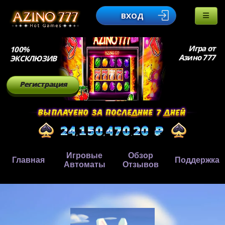
ВХОД
Игра от
100%
Азино 777
ЭКСКЛЮЗИВ
Регистрация
Игровые
Обзор
Главная
Поддержка
Автоматы
Отзывов
,
,
.