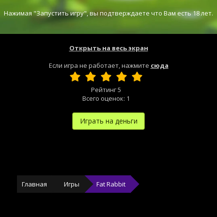
Нажимая "Запустить игру", вы подтверждаете что Вам есть 18 лет.
Открыть на весь экран
Если игра не работает, нажмите
сюда
Рейтинг
5
Всего оценок:
1
Играть на деньги
Главная
Игры
Fat Rabbit