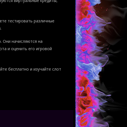
зуются виртуальные кредиты,
ете тестировать различные
.
. Они начисляются на
ота и оценить его игровой
йте бесплатно и изучайте слот