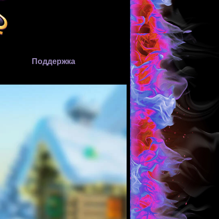
Поддержка