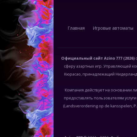
Главная
Игровые автоматы
Официальный сайт
Azino 777
(2026)
о
сферу азартных игр. Управляющей ком
Кюрасао, принадлежащий Нидерландам
Компания действует на основании ли
предоставлять пользователям услуги 
(Landsverordening op de kansspelen, 