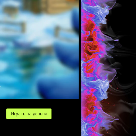
.
Играть на деньги