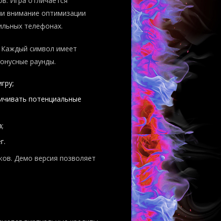
ов. Игра отличается
ли внимание оптимизации
ильных телефонах.
. Каждый символ имеет
онусные раунды.
гру;
личивать потенциальные
;
г.
ков. Демо версия позволяет