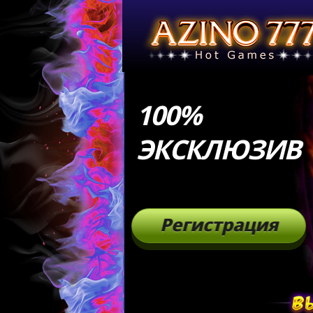
 рублей
100%
ЭКСКЛЮЗИВ
епозита
Регистрация