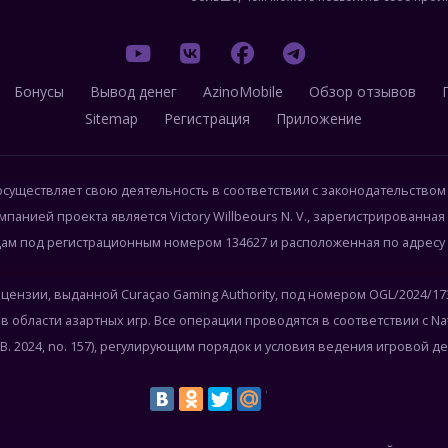
Бонусы
Вывод денег
AzinoMobile
Обзор отзывов
Sitemap
Регистрация
Приложение
существляет свою деятельность в соответствии с законодательством
панией проекта является Victory Willbeours N. V., зарегистрированная
 под регистрационным номером 134627 и расположенная по адресу Sch
цензии, выданной Curaçao Gaming Authority, под номером OGL/2024/17
в области азартных игр. Все операции проводятся в соответствии с Nat
P.B. 2024, no. 157), регулирующим порядок и условия ведения игровой 