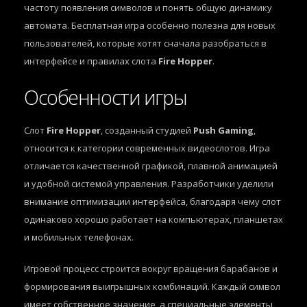
частоту появления символов и понять общую динамику
автомата. Бесплатная игра особенно полезна для новых
пользователей, которые хотят сначала разобраться в
интерфейсе и правилах слота
Fire Hopper
.
Особенности игры
Слот
Fire Hopper
, созданный студией
Push Gaming
,
относится к категории современных видеослотов. Игра
отличается качественной графикой, плавной анимацией
и удобной системой управления. Разработчики уделили
внимание оптимизации интерфейса, благодаря чему слот
одинаково хорошо работает на компьютерах, планшетах
и мобильных телефонах.
Игровой процесс строится вокруг вращения барабанов и
формирования выигрышных комбинаций. Каждый символ
имеет собственное значение, а специальные элементы