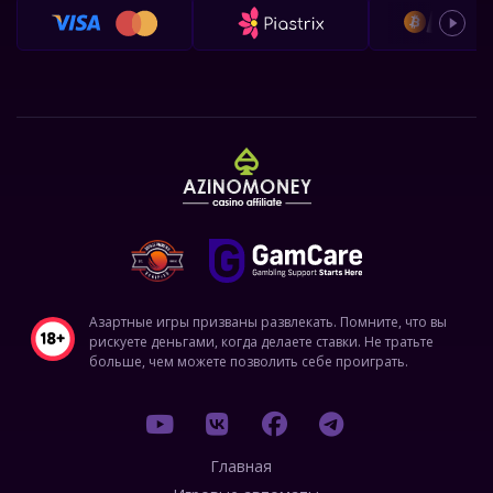
Азартные игры призваны развлекать. Помните, что вы
рискуете деньгами, когда делаете ставки. Не тратьте
больше, чем можете позволить себе проиграть.
Главная