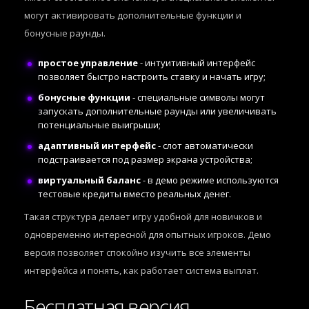
могут активировать дополнительные функции и
бонусные раунды.
простое управление
- интуитивный интерфейс
позволяет быстро настроить ставку и начать игру;
бонусные функции
- специальные символы могут
запускать дополнительные раунды или увеличивать
потенциальные выигрыши;
адаптивный интерфейс
- слот автоматически
подстраивается под размер экрана устройства;
виртуальный баланс
- в демо режиме используются
тестовые кредиты вместо реальных денег.
Такая структура делает игру удобной для новичков и
одновременно интересной для опытных игроков. Демо
версия позволяет спокойно изучить все элементы
интерфейса и понять, как работает система выплат.
Бесплатная версия