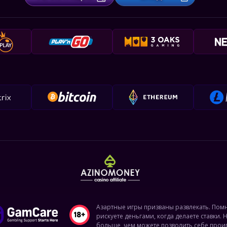
Азартные игры призваны развлекать. Помн
рискуете деньгами, когда делаете ставки. 
больше, чем можете позволить себе проиг