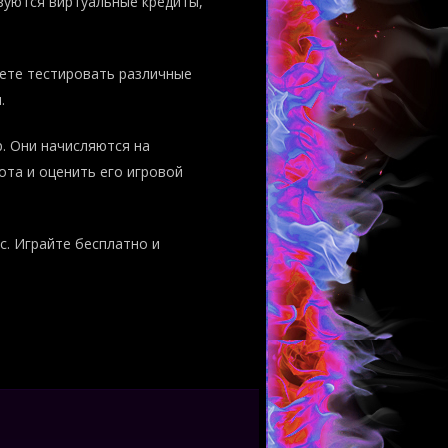
зуются виртуальные кредиты,
ете тестировать различные
.
. Они начисляются на
ота и оценить его игровой
. Играйте бесплатно и