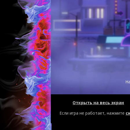
На
Открыть на весь экран
Если игра не работает, нажмите
с