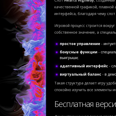
Слот
Hearts Highway
, созданный
качественной графикой, плавной 
интерфейса, благодаря чему слот
Игровой процесс строится вокру
собственное значение, а специал
простое управление
- интуит
бонусные функции
- специал
выигрыши;
адаптивный интерфейс
- сл
виртуальный баланс
- в дем
Такая структура делает игру удо
спокойно изучить все элементы и
Бесплатная верси