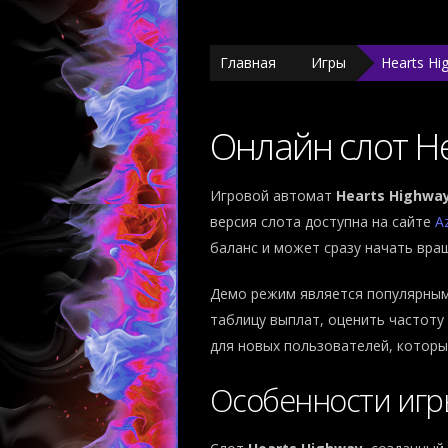
Главная
Игры
Hearts Hi
Онлайн слот He
Игровой автомат
Hearts Highwa
версия слота доступна на сайте
A
баланс и может сразу начать вра
Демо режим является популярным
таблицу выплат, оценить частоту
для новых пользователей, которы
Особенности иг