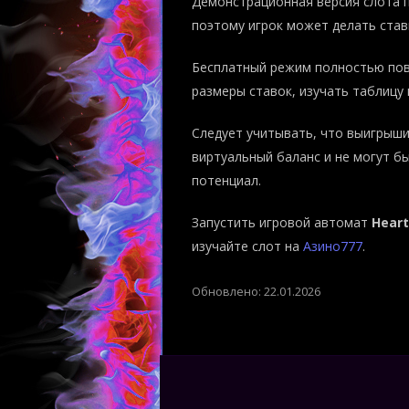
Демонстрационная версия слота п
поэтому игрок может делать став
Бесплатный режим полностью пов
размеры ставок, изучать таблицу 
Следует учитывать, что выигрыши
виртуальный баланс и не могут б
потенциал.
Запустить игровой автомат
Hear
изучайте слот на
Азино777
.
Обновлено:
22.01.2026