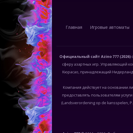
Главная
Игровые автоматы
Официальный сайт
Azino 777
(2026)
о
сферу азартных игр. Управляющей ком
Кюрасао, принадлежащий Нидерландам
Компания действует на основании ли
предоставлять пользователям услуги 
(Landsverordening op de kansspelen, 