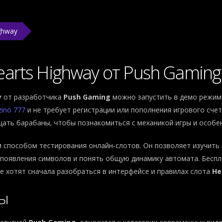
ghway
arts Highway от Push Gamin
y
от разработчика
Push Gaming
можно запустить в демо режиме
zino 777
и не требует регистрации или пополнения игрового сче
щать барабаны, чтобы познакомиться с механикой игры и особе
 способом тестирования онлайн-слотов. Он позволяет изучить 
 появления символов и понять общую динамику автомата. Беспл
е хотят сначала разобраться в интерфейсе и правилах слота
He
ры