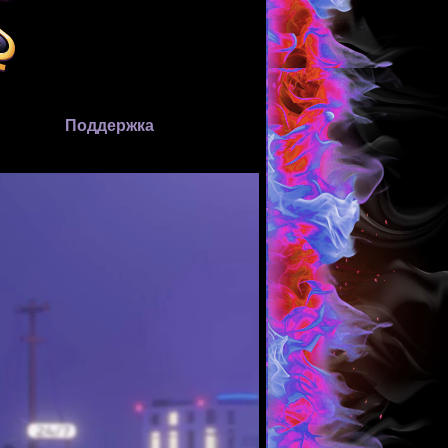
Поддержка