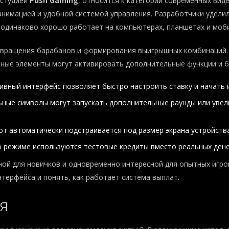
 студией
Push Gaming
, относится к категории современных вид
анимацией и удобной системой управления. Разработчики удели
 одинаково хорошо работает на компьютерах, планшетах и моб
г вращения барабанов и формирования выигрышных комбинаций
ьные элементы могут активировать дополнительные функции и б
ивный интерфейс позволяет быстро настроить ставку и начать и
ьные символы могут запускать дополнительные раунды или уве
от автоматически подстраивается под размер экрана устройства
о режиме используются тестовые кредиты вместо реальных дене
бной для новичков и одновременно интересной для опытных игро
нтерфейса и понять, как работает система выплат.
я