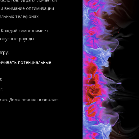
еослотов. Игра отличается
ли внимание оптимизации
ильных телефонах.
. Каждый символ имеет
онусные раунды.
гру;
личивать потенциальные
;
г.
ков. Демо версия позволяет