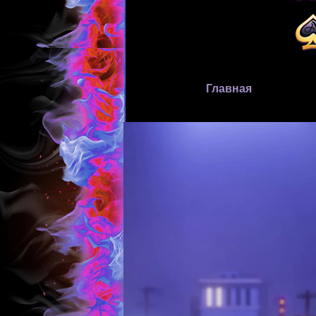
Главная