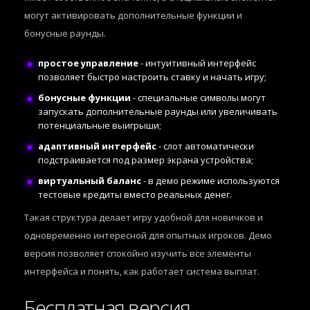
могут активировать дополнительные функции и
бонусные раунды.
простое управление
- интуитивный интерфейс
позволяет быстро настроить ставку и начать игру;
бонусные функции
- специальные символы могут
запускать дополнительные раунды или увеличивать
потенциальные выигрыши;
адаптивный интерфейс
- слот автоматически
подстраивается под размер экрана устройства;
виртуальный баланс
- в демо режиме используются
тестовые кредиты вместо реальных денег.
Такая структура делает игру удобной для новичков и
одновременно интересной для опытных игроков. Демо
версия позволяет спокойно изучить все элементы
интерфейса и понять, как работает система выплат.
Бесплатная версия