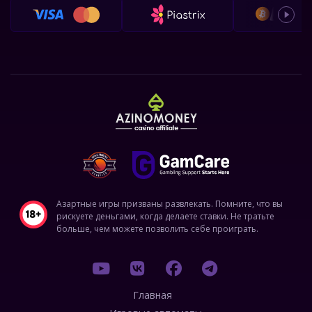
Азартные игры призваны развлекать. Помните, что вы
рискуете деньгами, когда делаете ставки. Не тратьте
больше, чем можете позволить себе проиграть.
Главная