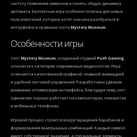
частоту появления символов и понять общую динамику
автомата. Бесплатная игра особенно полезна для новых
пользователей, которые хотят сначала разобраться в
интерфейсе и правилах слота
Mystery Museum
.
Особенности игры
Слот
Mystery Museum
, созданный студией
Push Gaming
,
относится к категории современных видеослотов. Игра
отличается качественной графикой, плавной анимацией
и удобной системой управления. Разработчики уделили
внимание оптимизации интерфейса, благодаря чему слот
одинаково хорошо работает на компьютерах, планшетах
и мобильных телефонах.
Игровой процесс строится вокруг вращения барабанов и
формирования выигрышных комбинаций. Каждый символ
имеет собственное значение, а специальные элементы