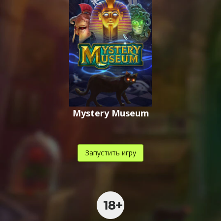
Mystery Museum
Запустить игру