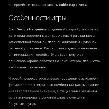
интерфейсе и правилах слота
Double Happiness
.
Особенности игры
Слот
Double Happiness
, созданный студией
, относится к
категории современных видеослотов. Игра отличается
качественной графикой, плавной анимацией и удобной
системой управления. Разработчики уделили внимание
оптимизации интерфейса, благодаря чему слот
одинаково хорошо работает на компьютерах, планшетах
и мобильных телефонах.
Игровой процесс строится вокруг вращения барабанов и
формирования выигрышных комбинаций. Каждый символ
имеет собственное значение, а специальные элементы
могут активировать дополнительные функции и
бонусные раунды.