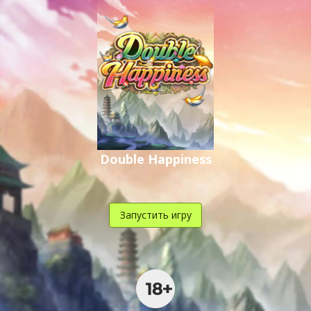
Double Happiness
Запустить игру