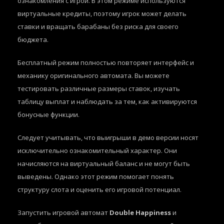
ознакомления с игрой. В этом режиме используются
виртуальные кредиты, поэтому игрок может делать
ставки и вращать барабаны без риска для своего
бюджета.
Бесплатный режим полностью повторяет интерфейс и
механику оригинального автомата. Вы можете
тестировать различные размеры ставок, изучать
таблицу выплат и наблюдать за тем, как активируются
бонусные функции.
Следует учитывать, что выигрыши в демо версии носят
исключительно ознакомительный характер. Они
начисляются на виртуальный баланс и не могут быть
выведены. Однако этот режим помогает понять
структуру слота и оценить его игровой потенциал.
Запустить игровой автомат
Double Happiness
и