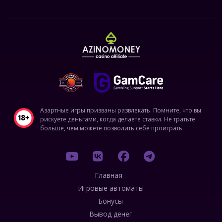
Азартные игры призваны развлекать. Помните, что вы
рискуете деньгами, когда делаете ставки. Не тратьте
больше, чем можете позволить себе проиграть.
Главная
Игровые автоматы
Бонусы
Вывод денег