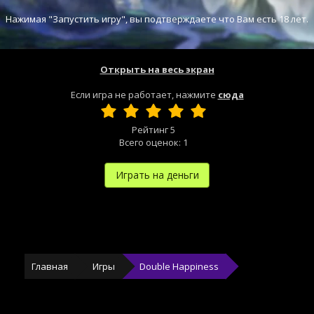
Нажимая "Запустить игру", вы подтверждаете что Вам есть 18 лет.
Открыть на весь экран
Если игра не работает, нажмите
сюда
Рейтинг
5
Всего оценок:
1
Играть на деньги
Главная
Игры
Double Happiness