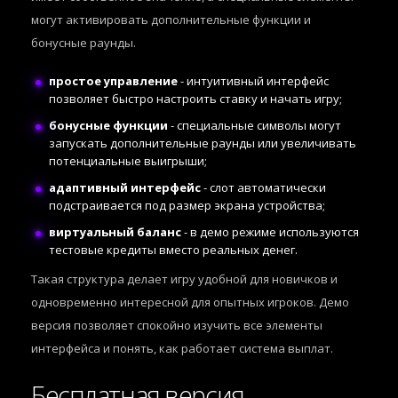
могут активировать дополнительные функции и
бонусные раунды.
простое управление
- интуитивный интерфейс
позволяет быстро настроить ставку и начать игру;
бонусные функции
- специальные символы могут
запускать дополнительные раунды или увеличивать
потенциальные выигрыши;
адаптивный интерфейс
- слот автоматически
подстраивается под размер экрана устройства;
виртуальный баланс
- в демо режиме используются
тестовые кредиты вместо реальных денег.
Такая структура делает игру удобной для новичков и
одновременно интересной для опытных игроков. Демо
версия позволяет спокойно изучить все элементы
интерфейса и понять, как работает система выплат.
Бесплатная версия