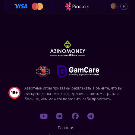
Азартные игры призваны развлекать. Помните, что вы
рискуете деньгами, когда делаете ставки. Не тратьте
больше, чем можете позволить себе проиграть.
Главная