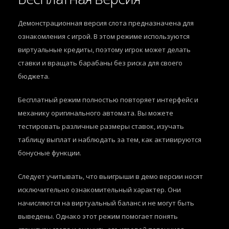
Демонстрационная версия слота предназначена для
ознакомления с игрой. В этом режиме используются
виртуальные кредиты, поэтому игрок может делать
ставки и вращать барабаны без риска для своего
бюджета.
Бесплатный режим полностью повторяет интерфейс и
механику оригинального автомата. Вы можете
тестировать различные размеры ставок, изучать
таблицу выплат и наблюдать за тем, как активируются
бонусные функции.
Следует учитывать, что выигрыши в демо версии носят
исключительно ознакомительный характер. Они
начисляются на виртуальный баланс и не могут быть
выведены. Однако этот режим помогает понять