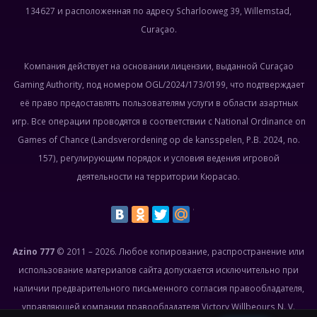
134627 и расположенная по адресу Scharlooweg 39, Willemstad,
Curaçao.
Компания действует на основании лицензии, выданной Curaçao
Gaming Authority, под номером OGL/2024/173/0199, что подтверждает
её право предоставлять пользователям услуги в области азартных
игр. Все операции проводятся в соответствии с National Ordinance on
Games of Chance (Landsverordening op de kansspelen, P.B. 2024, no.
157), регулирующим порядок и условия ведения игровой
деятельности на территории Кюрасао.
Azino 777
© 2011 – 2026. Любое копирование, распространение или
использование материалов сайта допускается исключительно при
наличии предварительного письменного согласия правообладателя,
управляющей компании правообладателя Victory Willbeours N. V.