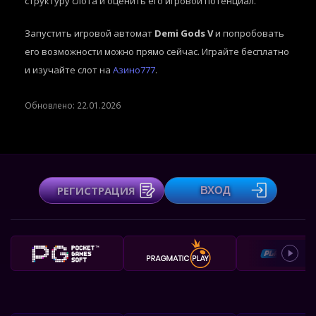
структуру слота и оценить его игровой потенциал.
Запустить игровой автомат
Demi Gods V
и попробовать
его возможности можно прямо сейчас. Играйте бесплатно
и изучайте слот на
Азино777
.
Обновлено:
22.01.2026
РЕГИСТРАЦИЯ
ВХОД