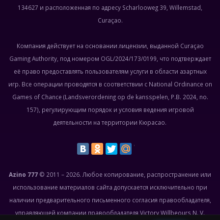
134627 и расположенная по адресу Scharlooweg 39, Willemstad,
Curaçao.
Компания действует на основании лицензии, выданной Curaçao
Gaming Authority, под номером OGL/2024/173/0199, что подтверждает
её право предоставлять пользователям услуги в области азартных
игр. Все операции проводятся в соответствии с National Ordinance on
Games of Chance (Landsverordening op de kansspelen, P.B. 2024, no.
157), регулирующим порядок и условия ведения игровой
деятельности на территории Кюрасао.
Azino 777
© 2011 – 2026. Любое копирование, распространение или
использование материалов сайта допускается исключительно при
наличии предварительного письменного согласия правообладателя,
управляющей компании правообладателя Victory Willbeours N. V.