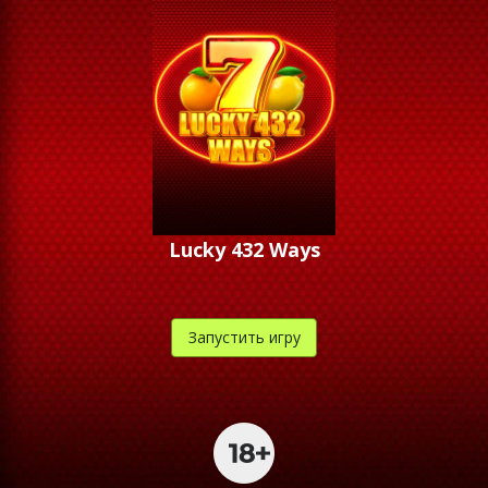
Lucky 432 Ways
Запустить игру