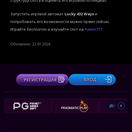
структуру слота и оценить его игровой потенциал.
Запустить игровой автомат
Lucky 432 Ways
и
попробовать его возможности можно прямо сейчас.
Играйте бесплатно и изучайте слот на
Азино777
.
Обновлено:
22.01.2026
РЕГИСТРАЦИЯ
ВХОД