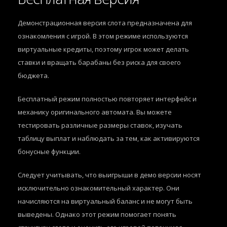
Демонстрационная версия слота предназначена для
ознакомления с игрой. В этом режиме используются
виртуальные кредиты, поэтому игрок может делать
ставки и вращать барабаны без риска для своего
бюджета.
Бесплатный режим полностью повторяет интерфейс и
механику оригинального автомата. Вы можете
тестировать различные размеры ставок, изучать
таблицу выплат и наблюдать за тем, как активируются
бонусные функции.
Следует учитывать, что выигрыши в демо версии носят
исключительно ознакомительный характер. Они
начисляются на виртуальный баланс и не могут быть
выведены. Однако этот режим помогает понять