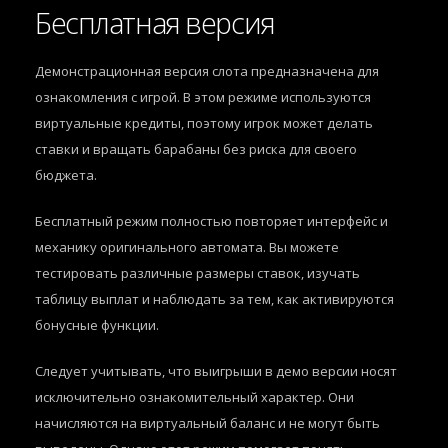
Бесплатная версия
Демонстрационная версия слота предназначена для
ознакомления с игрой. В этом режиме используются
виртуальные кредиты, поэтому игрок может делать
ставки и вращать барабаны без риска для своего
бюджета.
Бесплатный режим полностью повторяет интерфейс и
механику оригинального автомата. Вы можете
тестировать различные размеры ставок, изучать
таблицу выплат и наблюдать за тем, как активируются
бонусные функции.
Следует учитывать, что выигрыши в демо версии носят
исключительно ознакомительный характер. Они
начисляются на виртуальный баланс и не могут быть