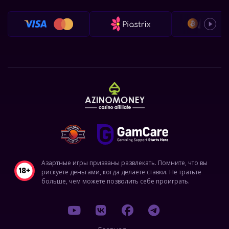
Азартные игры призваны развлекать. Помните, что вы
рискуете деньгами, когда делаете ставки. Не тратьте
больше, чем можете позволить себе проиграть.