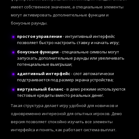
имеет собственное значение, а специальные элементы
могут активировать дополнительные функции и
бонусные раунды.
простое управление
- интуитивный интерфейс
позволяет быстро настроить ставку и начать игру;
бонусные функции
- специальные символы могут
запускать дополнительные раунды или увеличивать
потенциальные выигрыши;
адаптивный интерфейс
- слот автоматически
подстраивается под размер экрана устройства;
виртуальный баланс
- в демо режиме используются
тестовые кредиты вместо реальных денег.
Такая структура делает игру удобной для новичков и
одновременно интересной для опытных игроков. Демо
версия позволяет спокойно изучить все элементы
интерфейса и понять, как работает система выплат.