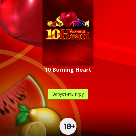
10 Burning Heart
Запустить игру