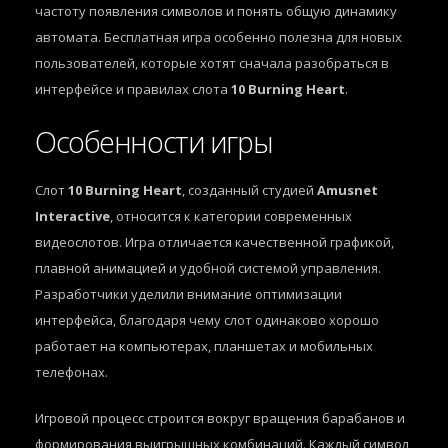
частоту появления символов и понять общую динамику
автомата. Бесплатная игра особенно полезна для новых
пользователей, которые хотят сначала разобраться в
интерфейсе и правилах слота
10 Burning Heart
.
Особенности игры
Слот
10 Burning Heart
, созданный студией
Amusnet
Interactive
, относится к категории современных
видеослотов. Игра отличается качественной графикой,
плавной анимацией и удобной системой управления.
Разработчики уделили внимание оптимизации
интерфейса, благодаря чему слот одинаково хорошо
работает на компьютерах, планшетах и мобильных
телефонах.
Игровой процесс строится вокруг вращения барабанов и
формирования выигрышных комбинаций. Каждый символ