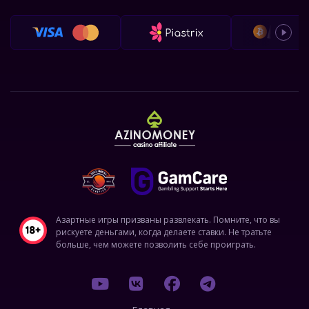
Азартные игры призваны развлекать. Помните, что вы
рискуете деньгами, когда делаете ставки. Не тратьте
больше, чем можете позволить себе проиграть.