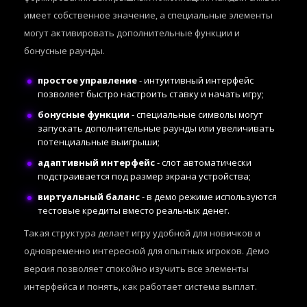
имеет собственное значение, а специальные элементы
могут активировать дополнительные функции и
бонусные раунды.
простое управление
- интуитивный интерфейс
позволяет быстро настроить ставку и начать игру;
бонусные функции
- специальные символы могут
запускать дополнительные раунды или увеличивать
потенциальные выигрыши;
адаптивный интерфейс
- слот автоматически
подстраивается под размер экрана устройства;
виртуальный баланс
- в демо режиме используются
тестовые кредиты вместо реальных денег.
Такая структура делает игру удобной для новичков и
одновременно интересной для опытных игроков. Демо
версия позволяет спокойно изучить все элементы
интерфейса и понять, как работает система выплат.