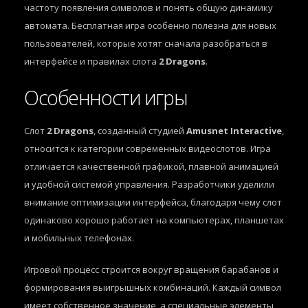
частоту появления символов и понять общую динамику
автомата. Бесплатная игра особенно полезна для новых
пользователей, которые хотят сначала разобраться в
интерфейсе и правилах слота
2 Dragons
.
Особенности игры
Слот
2 Dragons
, созданный студией
Amusnet Interactive
,
относится к категории современных видеослотов. Игра
отличается качественной графикой, плавной анимацией
и удобной системой управления. Разработчики уделили
внимание оптимизации интерфейса, благодаря чему слот
одинаково хорошо работает на компьютерах, планшетах
и мобильных телефонах.
Игровой процесс строится вокруг вращения барабанов и
формирования выигрышных комбинаций. Каждый символ
имеет собственное значение, а специальные элементы