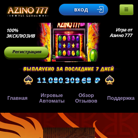
ВХОД
Игра от
100%
Азино 777
ЭКСКЛЮЗИВ
Регистрация
Игровые
Обзор
Главная
Поддержка
Автоматы
Отзывов
,
,
.