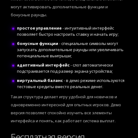
могут активировать дополнительные функции и
бонусные раунды.
простое управление
- интуитивный интерфейс
позволяет быстро настроить ставку и начать игру;
бонусные функции
- специальные символы могут
запускать дополнительные раунды или увеличивать
потенциальные выигрыши;
адаптивный интерфейс
- слот автоматически
подстраивается под размер экрана устройства;
виртуальный баланс
- в демо режиме используются
тестовые кредиты вместо реальных денег.
Такая структура делает игру удобной для новичков и
одновременно интересной для опытных игроков. Демо
версия позволяет спокойно изучить все элементы
интерфейса и понять, как работает система выплат.
Бесплатная версия