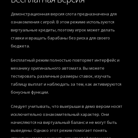
Демонстрационная версия слота предназначена для
ознакомления с игрой. В этом режиме используются
виртуальные кредиты, поэтому игрок может делать
ставки и вращать барабаны без риска для своего
бюджета.
Бесплатный режим полностью повторяет интерфейс и
механику оригинального автомата. Вы можете
тестировать различные размеры ставок, изучать
таблицу выплат и наблюдать за тем, как активируются
бонусные функции.
Следует учитывать, что выигрыши в демо версии носят
исключительно ознакомительный характер. Они
начисляются на виртуальный баланс и не могут быть
выведены. Однако этот режим помогает понять