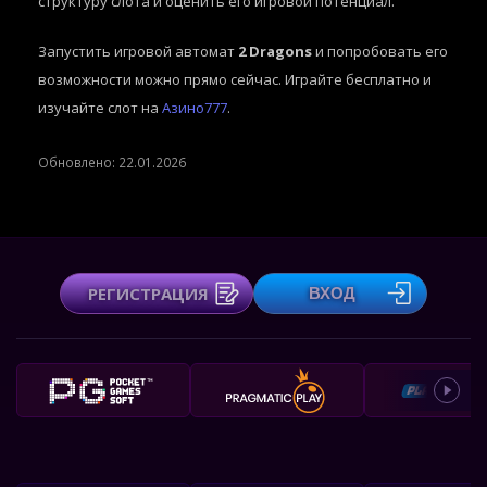
структуру слота и оценить его игровой потенциал.
Запустить игровой автомат
2 Dragons
и попробовать его
возможности можно прямо сейчас. Играйте бесплатно и
изучайте слот на
Азино777
.
Обновлено:
22.01.2026
РЕГИСТРАЦИЯ
ВХОД