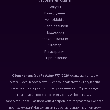
Игровые автоматы
Бонусы
Вывод денег
AzinoMobile
Обзор отзывов
Поддержка
Зеркало казино
Sitemap
Регистрация
Приложение
Официальный сайт
Azino 777
(2026)
осуществляет свою
деятельность в соответствии с законодательством государства
Кюрасао, регулирующим сферу азартных игр. Управляющей
компанией проекта является Victory Willbeours N. V.,
зарегистрированная по законам островного государства Кюрасао,
принадлежащий Нидерландам под регистрационным номером