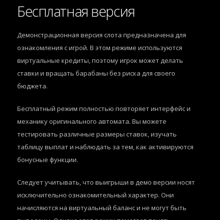
Бесплатная версия
Демонстрационная версия слота предназначена для
ознакомления с игрой. В этом режиме используются
виртуальные кредиты, поэтому игрок может делать
ставки и вращать барабаны без риска для своего
бюджета.
Бесплатный режим полностью повторяет интерфейс и
механику оригинального автомата. Вы можете
тестировать различные размеры ставок, изучать
таблицу выплат и наблюдать за тем, как активируются
бонусные функции.
Следует учитывать, что выигрыши в демо версии носят
исключительно ознакомительный характер. Они
начисляются на виртуальный баланс и не могут быть