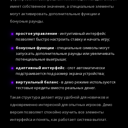
имеет собственное значение, а специальные элементы
могут активировать дополнительные функции и
бонусные раунды.
простое управление
- интуитивный интерфейс
позволяет быстро настроить ставку и начать игру;
бонусные функции
- специальные символы могут
запускать дополнительные раунды или увеличивать
потенциальные выигрыши;
адаптивный интерфейс
- слот автоматически
подстраивается под размер экрана устройства;
виртуальный баланс
- в демо режиме используются
тестовые кредиты вместо реальных денег.
Такая структура делает игру удобной для новичков и
одновременно интересной для опытных игроков. Демо
версия позволяет спокойно изучить все элементы
интерфейса и понять, как работает система выплат.