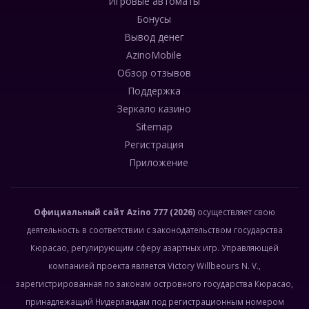
Игровые автоматы
Бонусы
Вывод денег
AzinoMobile
Обзор отзывов
Поддержка
Зеркало казино
Sitemap
Регистрация
Приложение
Официальный сайт
Azino 777
(2026)
осуществляет свою
деятельность в соответствии с законодательством государства
Кюрасао, регулирующим сферу азартных игр. Управляющей
компанией проекта является Victory Willbeours N. V.,
зарегистрированная по законам островного государства Кюрасао,
принадлежащий Нидерландам под регистрационным номером