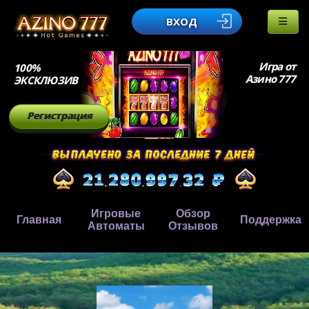
ВХОД
Игра от
100%
Азино 777
ЭКСКЛЮЗИВ
Регистрация
Игровые
Обзор
Главная
Поддержка
Автоматы
Отзывов
,
,
.