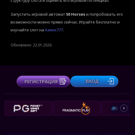
структуру слота и оценить его игровой потенциал.
Запустить игровой автомат
50 Horses
и попробовать его
возможности можно прямо сейчас. Играйте бесплатно и
изучайте слот на
Азино777
.
Обновлено:
22.01.2026
РЕГИСТРАЦИЯ
ВХОД