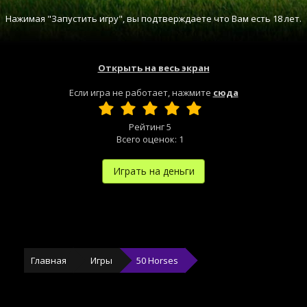
Нажимая "Запустить игру", вы подтверждаете что Вам есть 18 лет.
Открыть на весь экран
Если игра не работает, нажмите
сюда
Рейтинг
5
Всего оценок:
1
Играть на деньги
Главная
Игры
50 Horses