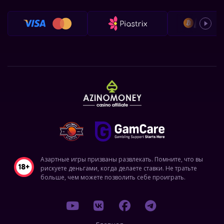
Азартные игры призваны развлекать. Помните, что вы
рискуете деньгами, когда делаете ставки. Не тратьте
больше, чем можете позволить себе проиграть.