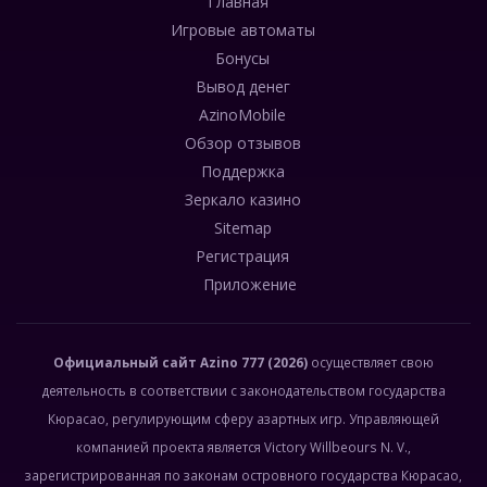
Главная
Игровые автоматы
Бонусы
Вывод денег
AzinoMobile
Обзор отзывов
Поддержка
Зеркало казино
Sitemap
Регистрация
Приложение
Официальный сайт
Azino 777
(2026)
осуществляет свою
деятельность в соответствии с законодательством государства
Кюрасао, регулирующим сферу азартных игр. Управляющей
компанией проекта является Victory Willbeours N. V.,
зарегистрированная по законам островного государства Кюрасао,