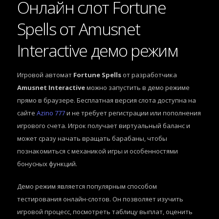
Онлайн слот Fortune
Spells от Amusnet
Interactive демо режим
Игровой автомат
Fortune Spells
от разработчика
Amusnet Interactive
можно запустить в демо режиме
прямо в браузере. Бесплатная версия слота доступна на
сайте
Azino 777
и не требует регистрации или пополнения
игрового счета. Игрок получает виртуальный баланс и
может сразу начать вращать барабаны, чтобы
познакомиться с механикой игры и особенностями
бонусных функций.
Демо режим является популярным способом
тестирования онлайн-слотов. Он позволяет изучить
игровой процесс, посмотреть таблицу выплат, оценить