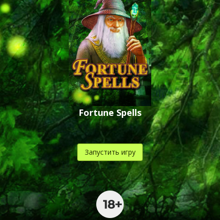
Fortune Spells
Запустить игру