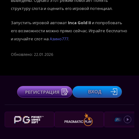
выведены. Однако этот режим помогает понять
структуру слота и оценить его игровой потенциал.
Запустить игровой автомат
Inca Gold II
и попробовать
его возможности можно прямо сейчас. Играйте бесплатно
и изучайте слот на
Азино777
.
Обновлено:
22.01.2026
РЕГИСТРАЦИЯ
ВХОД