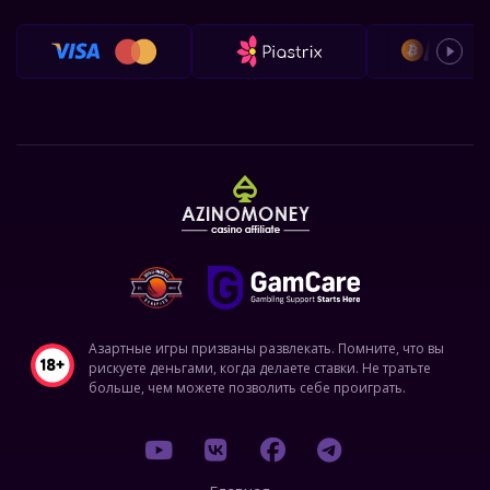
Азартные игры призваны развлекать. Помните, что вы
рискуете деньгами, когда делаете ставки. Не тратьте
больше, чем можете позволить себе проиграть.