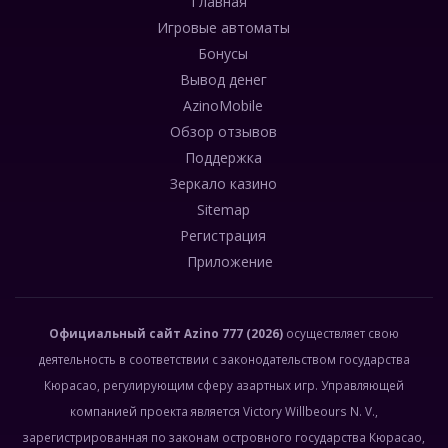
Главная
Игровые автоматы
Бонусы
Вывод денег
AzinoMobile
Обзор отзывов
Поддержка
Зеркало казино
Sitemap
Регистрация
Приложение
Официальный сайт
Azino 777
(2026)
осуществляет свою
деятельность в соответствии с законодательством государства
Кюрасао, регулирующим сферу азартных игр. Управляющей
компанией проекта является Victory Willbeours N. V.,
зарегистрированная по законам островного государства Кюрасао,