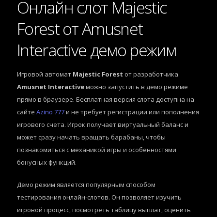
Онлайн слот Majestic
Forest от Amusnet
Interactive демо режим
Игровой автомат
Majestic Forest
от разработчика
Amusnet Interactive
можно запустить в демо режиме
прямо в браузере. Бесплатная версия слота доступна на
сайте
Azino 777
и не требует регистрации или пополнения
игрового счета. Игрок получает виртуальный баланс и
может сразу начать вращать барабаны, чтобы
познакомиться с механикой игры и особенностями
бонусных функций.
Демо режим является популярным способом
тестирования онлайн-слотов. Он позволяет изучить
игровой процесс, посмотреть таблицу выплат, оценить