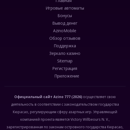
Главная
Игровые автоматы
Бонусы
Вывод денег
AzinoMobile
Обзор отзывов
Поддержка
Зеркало казино
Sitemap
Регистрация
Приложение
Официальный сайт
Azino 777
(2026)
осуществляет свою
деятельность в соответствии с законодательством государства
Кюрасао, регулирующим сферу азартных игр. Управляющей
компанией проекта является Victory Willbeours N. V.,
зарегистрированная по законам островного государства Кюрасао,