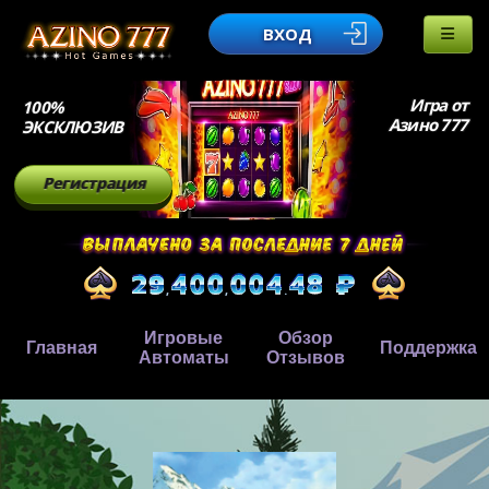
ВХОД
Игра от
100%
Азино 777
ЭКСКЛЮЗИВ
Регистрация
Игровые
Обзор
Главная
Поддержка
Автоматы
Отзывов
,
,
.