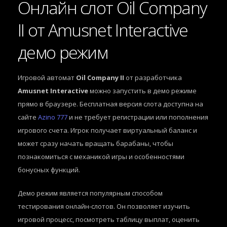
Онлайн слот Oil Company
II от Amusnet Interactive
демо режим
Игровой автомат
Oil Company II
от разработчика
Amusnet Interactive
можно запустить в демо режиме
прямо в браузере. Бесплатная версия слота доступна на
сайте
Azino 777
и не требует регистрации или пополнения
игрового счета. Игрок получает виртуальный баланс и
может сразу начать вращать барабаны, чтобы
познакомиться с механикой игры и особенностями
бонусных функций.
Демо режим является популярным способом
тестирования онлайн-слотов. Он позволяет изучить
игровой процесс, посмотреть таблицу выплат, оценить