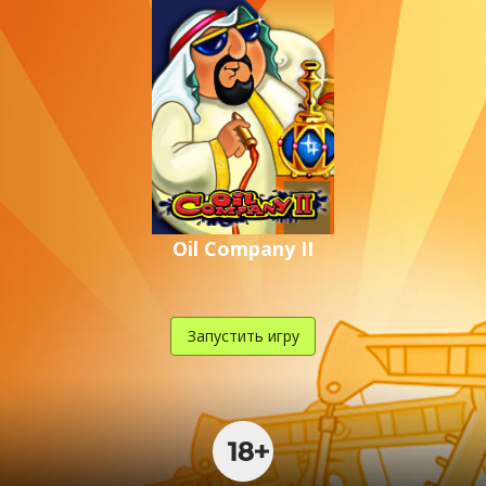
Oil Company II
Запустить игру