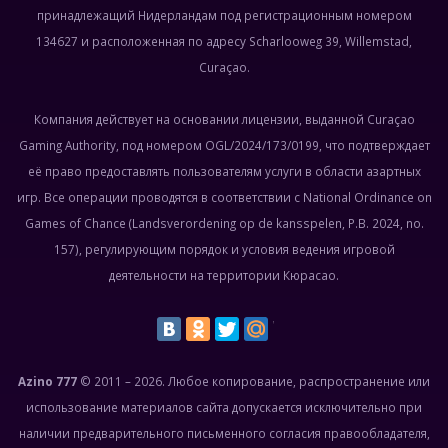
принадлежащий Нидерландам под регистрационным номером
134627 и расположенная по адресу Scharlooweg 39, Willemstad,
Curaçao.
Компания действует на основании лицензии, выданной Curaçao
Gaming Authority, под номером OGL/2024/173/0199, что подтверждает
её право предоставлять пользователям услуги в области азартных
игр. Все операции проводятся в соответствии с National Ordinance on
Games of Chance (Landsverordening op de kansspelen, P.B. 2024, no.
157), регулирующим порядок и условия ведения игровой
деятельности на территории Кюрасао.
Azino 777
© 2011 – 2026. Любое копирование, распространение или
использование материалов сайта допускается исключительно при
наличии предварительного письменного согласия правообладателя,