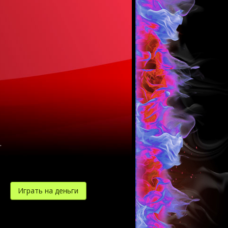
.
Играть на деньги