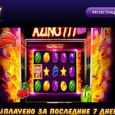
РЕГИСТРА