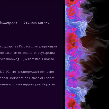
Поддержка
Зеркало казино
 государства Кюрасао, регулирующим
 по законам островного государства
arlooweg 39, Willemstad, Curaçao.
3/0199, что подтверждает её право
ional Ordinance on Games of Chance
деятельности на территории Кюрасао.