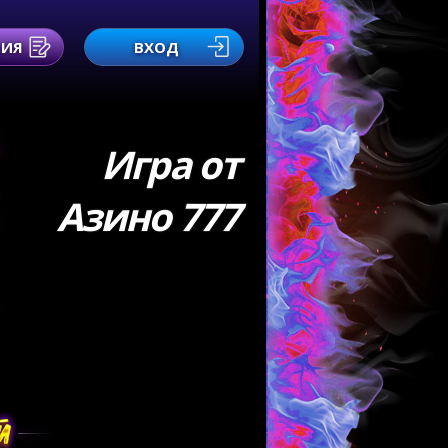
ЦИЯ
ВХОД
Игра от
FREE SP
BOOST
Азино 777
Регист