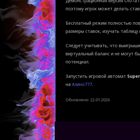
Демонстрационная версия слота п
поэтому игрок может делать став
Бесплатный режим полностью пов
размеры ставок, изучать таблицу 
Следует учитывать, что выигрыши
виртуальный баланс и не могут б
потенциал.
Запустить игровой автомат
Super
на
Азино777
.
Обновлено:
22.01.2026