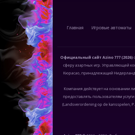
Главная
Игровые автоматы
Официальный сайт
Azino 777
(2026)
о
сферу азартных игр. Управляющей ком
Кюрасао, принадлежащий Нидерландам
Компания действует на основании ли
предоставлять пользователям услуги 
(Landsverordening op de kansspelen, 