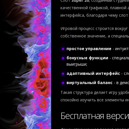
Слот
Super 20
, созданный студие
качественной графикой, плавной 
интерфейса, благодаря чему слот
Игровой процесс строится вокру
собственное значение, а специал
простое управление
- интуит
бонусные функции
- специал
выигрыши;
адаптивный интерфейс
- сл
виртуальный баланс
- в дем
Такая структура делает игру удо
спокойно изучить все элементы и
Бесплатная верси