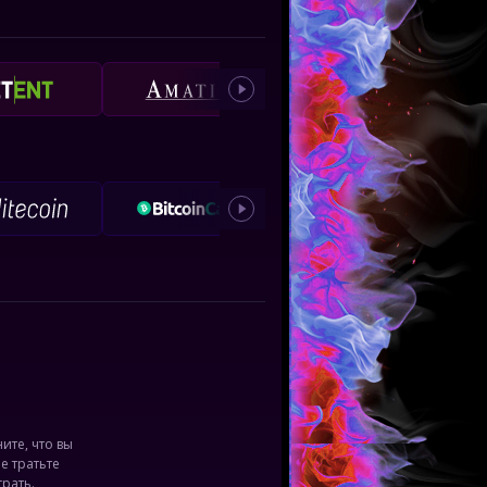
ите, что вы
Не тратьте
рать.