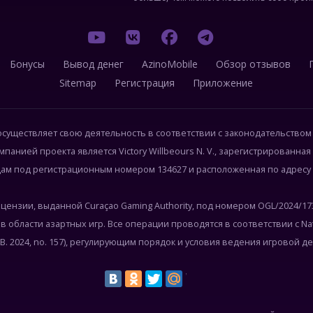
Бонусы
Вывод денег
AzinoMobile
Обзор отзывов
Sitemap
Регистрация
Приложение
существляет свою деятельность в соответствии с законодательством
панией проекта является Victory Willbeours N. V., зарегистрированная
 под регистрационным номером 134627 и расположенная по адресу Sch
цензии, выданной Curaçao Gaming Authority, под номером OGL/2024/17
в области азартных игр. Все операции проводятся в соответствии с Nat
P.B. 2024, no. 157), регулирующим порядок и условия ведения игровой 