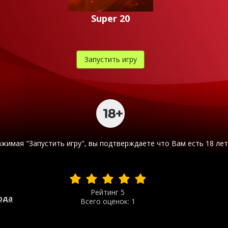
Super 20
Запустить игру
жимая "Запустить игру", вы подтверждаете что Вам есть 18 лет
Рейтинг
5
юда
Всего оценок:
1