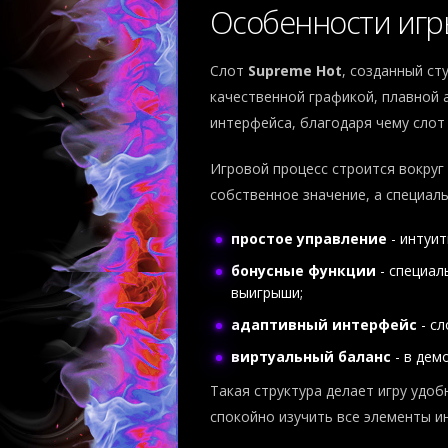
Особенности иг
Слот
Supreme Hot
, созданный ст
качественной графикой, плавной 
интерфейса, благодаря чему слот
Игровой процесс строится вокру
собственное значение, а специал
простое управление
- интуит
бонусные функции
- специал
выигрыши;
адаптивный интерфейс
- сл
виртуальный баланс
- в дем
Такая структура делает игру удо
спокойно изучить все элементы и