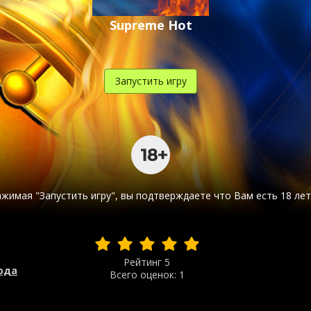
Supreme Hot
Запустить игру
жимая "Запустить игру", вы подтверждаете что Вам есть 18 лет
Рейтинг
5
юда
Всего оценок:
1