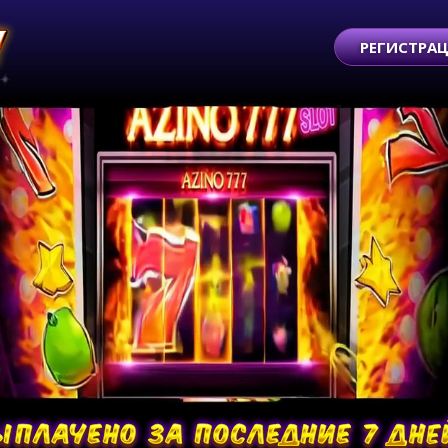
РЕГИСТРА