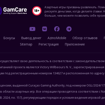
Азартные игры призваны развлекать. Помн
рискуете деньгами, когда делаете ставки. 
больше, чем можете позволить себе проиг
Бонусы
Вывод денег
AzinoMobile
Обзор отзывов
Sitemap
Регистрация
Приложение
существляет свою деятельность в соответствии с законодательством
панией проекта является Victory Willbeours N. V., зарегистрированная
 под регистрационным номером 134627 и расположенная по адресу Sch
цензии, выданной Curaçao Gaming Authority, под номером OGL/2024/17
в области азартных игр. Все операции проводятся в соответствии с Nat
P.B. 2024, no. 157), регулирующим порядок и условия ведения игровой 