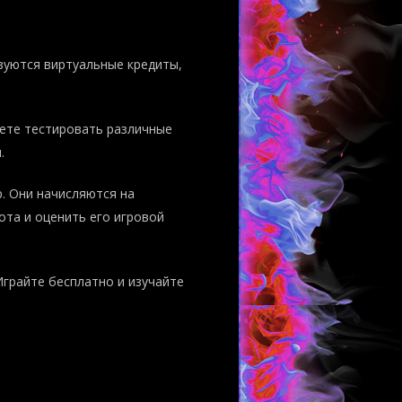
зуются виртуальные кредиты,
ете тестировать различные
.
. Они начисляются на
ота и оценить его игровой
грайте бесплатно и изучайте