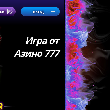
ЦИЯ
ВХОД
Игра от
FREE SP
BOOST
Азино 777
Регист