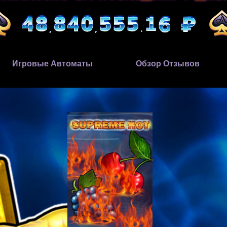
,
,
.
Игровые Автоматы
Обзор Отзывов