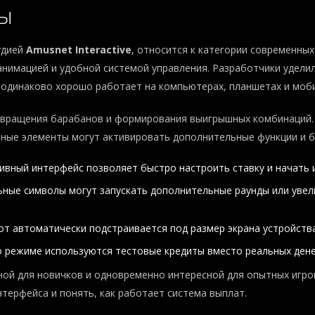
ры
удией
Amusnet Interactive
, относится к категории современны
анимацией и удобной системой управления. Разработчики удели
 одинаково хорошо работает на компьютерах, планшетах и моб
г вращения барабанов и формирования выигрышных комбинаций
ьные элементы могут активировать дополнительные функции и б
ивный интерфейс позволяет быстро настроить ставку и начать и
ьные символы могут запускать дополнительные раунды или уве
от автоматически подстраивается под размер экрана устройства
о режиме используются тестовые кредиты вместо реальных дене
бной для новичков и одновременно интересной для опытных игро
нтерфейса и понять, как работает система выплат.