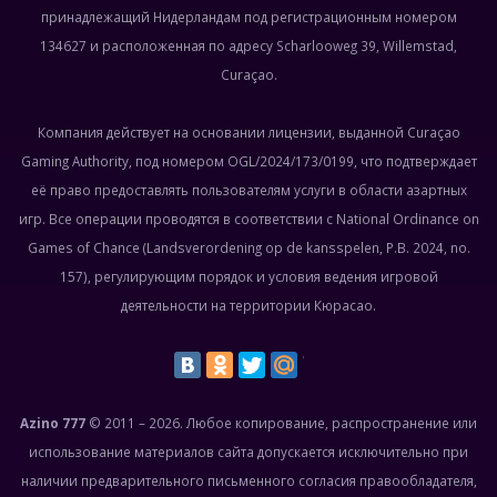
принадлежащий Нидерландам под регистрационным номером
134627 и расположенная по адресу Scharlooweg 39, Willemstad,
Curaçao.
Компания действует на основании лицензии, выданной Curaçao
Gaming Authority, под номером OGL/2024/173/0199, что подтверждает
её право предоставлять пользователям услуги в области азартных
игр. Все операции проводятся в соответствии с National Ordinance on
Games of Chance (Landsverordening op de kansspelen, P.B. 2024, no.
157), регулирующим порядок и условия ведения игровой
деятельности на территории Кюрасао.
Azino 777
© 2011 – 2026. Любое копирование, распространение или
использование материалов сайта допускается исключительно при
наличии предварительного письменного согласия правообладателя,