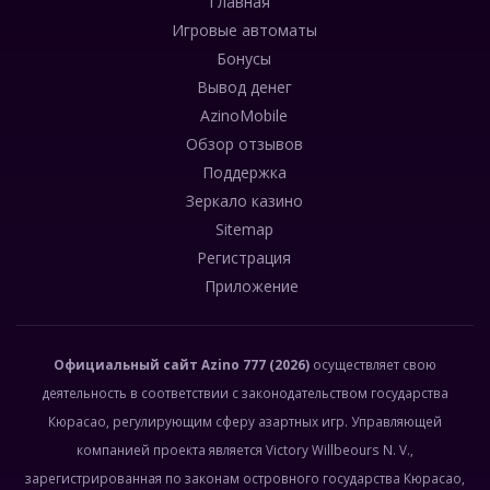
Главная
Игровые автоматы
Бонусы
Вывод денег
AzinoMobile
Обзор отзывов
Поддержка
Зеркало казино
Sitemap
Регистрация
Приложение
Официальный сайт
Azino 777
(2026)
осуществляет свою
деятельность в соответствии с законодательством государства
Кюрасао, регулирующим сферу азартных игр. Управляющей
компанией проекта является Victory Willbeours N. V.,
зарегистрированная по законам островного государства Кюрасао,