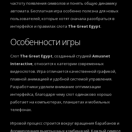
частоту появления символов и понять общую динамику
автомата. Бесплатная игра особенно полезна для новых
пользователей, которые хотят сначала разобраться в
интерфейсе и правилах слота
The Great Egypt
.
Особенности игры
Слот
The Great Egypt
, созданный студией
Amusnet
Interactive
, относится к категории современных
видеослотов. Игра отличается качественной графикой,
плавной анимацией и удобной системой управления.
Разработчики уделили внимание оптимизации
интерфейса, благодаря чему слот одинаково хорошо
работает на компьютерах, планшетах и мобильных
телефонах.
Игровой процесс строится вокруг вращения барабанов и
формирования выигрышных комбинаций. Каждый символ