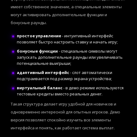
имеет собственное значение, а специальные элементы
могут активировать дополнительные функции и
бонусные раунды.
простое управление
- интуитивный интерфейс
позволяет быстро настроить ставку и начать игру;
бонусные функции
- специальные символы могут
запускать дополнительные раунды или увеличивать
потенциальные выигрыши;
адаптивный интерфейс
- слот автоматически
подстраивается под размер экрана устройства;
виртуальный баланс
- в демо режиме используются
тестовые кредиты вместо реальных денег.
Такая структура делает игру удобной для новичков и
одновременно интересной для опытных игроков. Демо
версия позволяет спокойно изучить все элементы
интерфейса и понять, как работает система выплат.