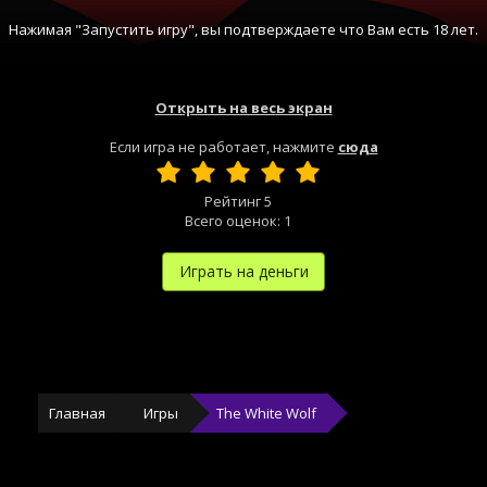
Нажимая "Запустить игру", вы подтверждаете что Вам есть 18 лет.
Открыть на весь экран
Если игра не работает, нажмите
сюда
Рейтинг
5
Всего оценок:
1
Играть на деньги
Главная
Игры
The White Wolf