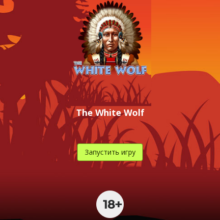
The White Wolf
Запустить игру