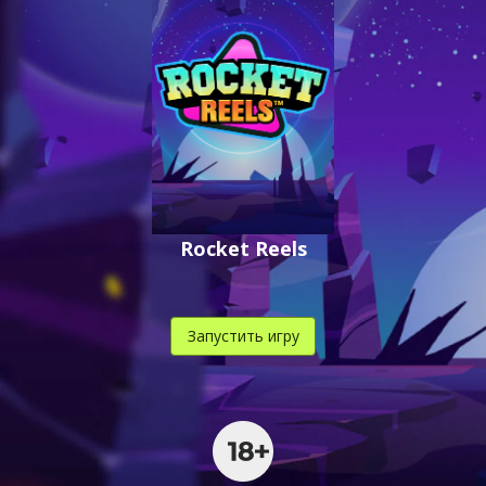
Rocket Reels
Запустить игру