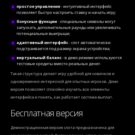
простое управление
- интуитивный интерфейс
позволяет быстро настроить ставку и начать игру;
бонусные функции
- специальные символы могут
запускать дополнительные раунды или увеличивать
потенциальные выигрыши;
адаптивный интерфейс
- слот автоматически
подстраивается под размер экрана устройства;
виртуальный баланс
- в демо режиме используются
тестовые кредиты вместо реальных денег.
Такая структура делает игру удобной для новичков и
одновременно интересной для опытных игроков. Демо
версия позволяет спокойно изучить все элементы
интерфейса и понять, как работает система выплат.
Бесплатная версия
Демонстрационная версия слота предназначена для