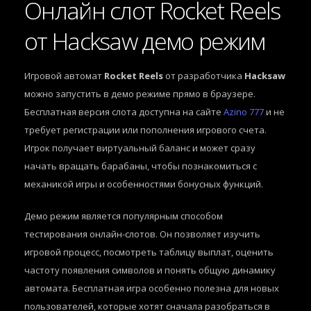
Онлайн слот Rocket Reels
от Hacksaw демо режим
Игровой автомат
Rocket Reels
от разработчика
Hacksaw
можно запустить в демо режиме прямо в браузере.
Бесплатная версия слота доступна на сайте
Azino 777
и не
требует регистрации или пополнения игрового счета.
Игрок получает виртуальный баланс и может сразу
начать вращать барабаны, чтобы познакомиться с
механикой игры и особенностями бонусных функций.
Демо режим является популярным способом
тестирования онлайн-слотов. Он позволяет изучить
игровой процесс, посмотреть таблицу выплат, оценить
частоту появления символов и понять общую динамику
автомата. Бесплатная игра особенно полезна для новых
пользователей, которые хотят сначала разобраться в