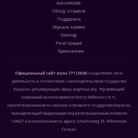
AzinoMobile
Обзор отзывов
Поддержка
Зеркало казино
Sitemap
Регистрация
Приложение
Официальный сайт
Azino 777
(2026)
осуществляет свою
деятельность в соответствии с законодательством государства
Кюрасао, регулирующим сферу азартных игр. Управляющей
компанией проекта является Victory Willbeours N. V.,
зарегистрированная по законам островного государства Кюрасао,
принадлежащий Нидерландам под регистрационным номером
134627 и расположенная по адресу Scharlooweg 39, Willemstad,
Curaçao.