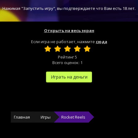
Нажимая "Запустить игру", вы подтверждаете что Вам есть 18 лет.
Открыть на весь экран
Если игра не работает, нажмите
сюда
Рейтинг
5
Всего оценок:
1
Играть на деньги
Главная
Игры
Rocket Reels