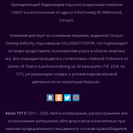
принадлежащий Нидерландам под регистрационным номером
134627 и расположенная по адресу Scharlooweg 39, Willemstad,
Curaçao.
Компания действует на основании лицензии, выданной Curaçao
Gaming Authority, под номером OGL/2024/173/0199, что подтверждает
её право предоставлять пользователям услуги в области азартных
игр. Все операции проводятся в соответствии с National Ordinance on
Games of Chance (Landsverordening op de kansspelen, P.B. 2024, no.
157), регулирующим порядок и условия ведения игровой
деятельности на территории Кюрасао.
Azino 777
© 2011 – 2026. Любое копирование, распространение или
использование материалов сайта допускается исключительно при
наличии предварительного письменного согласия правообладателя,