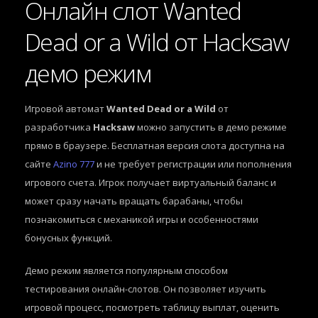
Онлайн слот Wanted
Dead or a Wild от Hacksaw
демо режим
Игровой автомат
Wanted Dead or a Wild
от
разработчика
Hacksaw
можно запустить в демо режиме
прямо в браузере. Бесплатная версия слота доступна на
сайте
Azino 777
и не требует регистрации или пополнения
игрового счета. Игрок получает виртуальный баланс и
может сразу начать вращать барабаны, чтобы
познакомиться с механикой игры и особенностями
бонусных функций.
Демо режим является популярным способом
тестирования онлайн-слотов. Он позволяет изучить
игровой процесс, посмотреть таблицу выплат, оценить