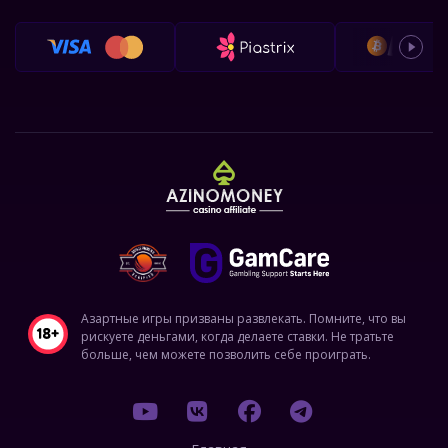
Азартные игры призваны развлекать. Помните, что вы
рискуете деньгами, когда делаете ставки. Не тратьте
больше, чем можете позволить себе проиграть.