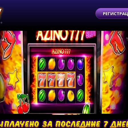
РЕГИСТРА