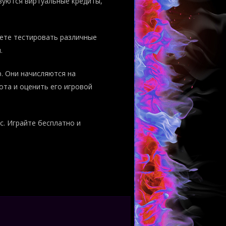
зуются виртуальные кредиты,
ете тестировать различные
.
. Они начисляются на
ота и оценить его игровой
. Играйте бесплатно и