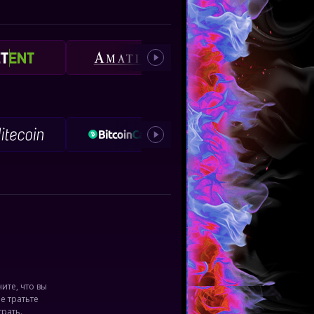
ите, что вы
Не тратьте
рать.