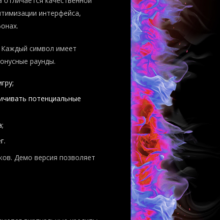
а отличается качественной
птимизации интерфейса,
онах.
. Каждый символ имеет
онусные раунды.
гру;
личивать потенциальные
;
г.
ков. Демо версия позволяет