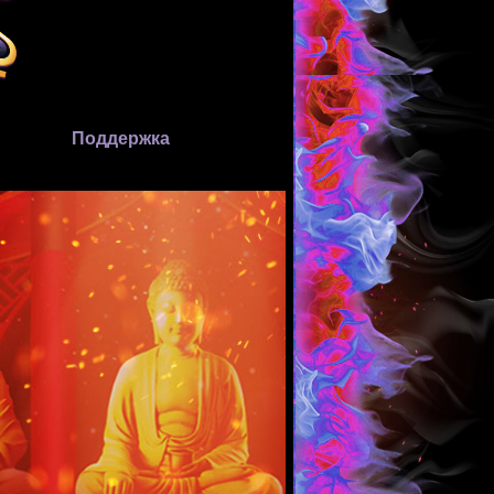
Поддержка