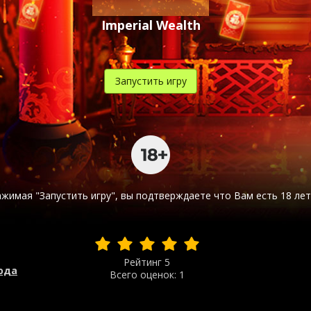
Imperial Wealth
Запустить игру
жимая "Запустить игру", вы подтверждаете что Вам есть 18 лет
Рейтинг
5
юда
Всего оценок:
1