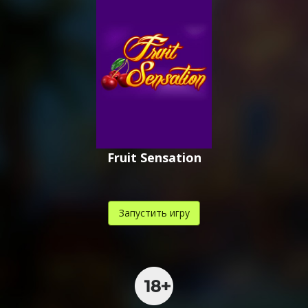
Fruit Sensation
Запустить игру