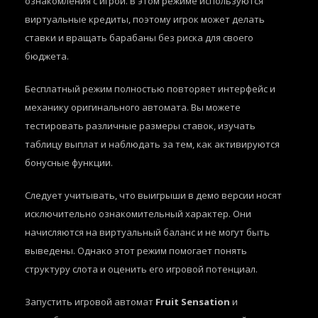
ознакомления с игрой. В этом режиме используются
виртуальные кредиты, поэтому игрок может делать
ставки и вращать барабаны без риска для своего
бюджета.
Бесплатный режим полностью повторяет интерфейс и
механику оригинального автомата. Вы можете
тестировать различные размеры ставок, изучать
таблицу выплат и наблюдать за тем, как активируются
бонусные функции.
Следует учитывать, что выигрыши в демо версии носят
исключительно ознакомительный характер. Они
начисляются на виртуальный баланс и не могут быть
выведены. Однако этот режим помогает понять
структуру слота и оценить его игровой потенциал.
Запустить игровой автомат
Fruit Sensation
и