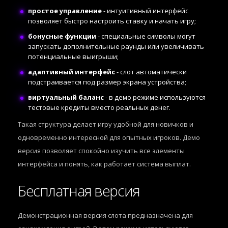
простое управление
- интуитивный интерфейс
позволяет быстро настроить ставку и начать игру;
бонусные функции
- специальные символы могут
запускать дополнительные раунды или увеличивать
потенциальные выигрыши;
адаптивный интерфейс
- слот автоматически
подстраивается под размер экрана устройства;
виртуальный баланс
- в демо режиме используются
тестовые кредиты вместо реальных денег.
Такая структура делает игру удобной для новичков и
одновременно интересной для опытных игроков. Демо
версия позволяет спокойно изучить все элементы
интерфейса и понять, как работает система выплат.
Бесплатная версия
Демонстрационная версия слота предназначена для