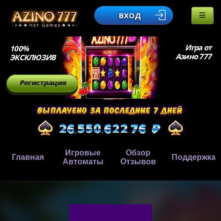
ВХОД
Игра от
100%
Азино 777
ЭКСКЛЮЗИВ
Регистрация
Игровые
Обзор
Главная
Поддержка
Автоматы
Отзывов
,
,
.