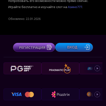
попробовать его возможности можно прямо сейчас.
Играйте бесплатно и изучайте слот на
Азино777
.
Обновлено:
22.01.2026
РЕГИСТРАЦИЯ
ВХОД