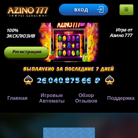
ВХОД
Игра от
100%
Азино 777
ЭКСКЛЮЗИВ
Регистрация
Игровые
Обзор
Главная
Поддержка
Автоматы
Отзывов
,
,
.