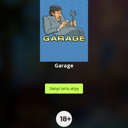
Garage
Запустить игру