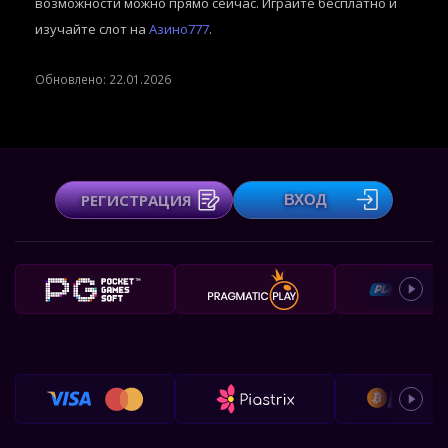
возможности можно прямо сейчас. Играйте бесплатно и
изучайте слот на
Азино777
.
Обновлено:
22.01.2026
РЕГИСТРАЦИЯ
ВХОД