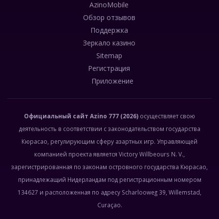
AzinoMobile
Обзор отзывов
Поддержка
Зеркало казино
Sitemap
Регистрация
Приложение
Официальный сайт
Azino 777
(2026)
осуществляет свою
деятельность в соответствии с законодательством государства
Кюрасао, регулирующим сферу азартных игр. Управляющей
компанией проекта является Victory Willbeours N. V.,
зарегистрированная по законам островного государства Кюрасао,
принадлежащий Нидерландам под регистрационным номером
134627 и расположенная по адресу Scharlooweg 39, Willemstad,
Curaçao.