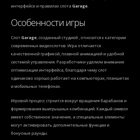
интерфейсе и правилах слота
Garage
.
Особенности игры
Слот
Garage
, созданный студией
, относится к категории
современных видеослотов. Игра отличается
качественной графикой, плавной анимацией и удобной
системой управления. Разработчики уделили внимание
оптимизации интерфейса, благодаря чему слот
одинаково хорошо работает на компьютерах, планшетах
и мобильных телефонах.
Игровой процесс строится вокруг вращения барабанов и
формирования выигрышных комбинаций. Каждый символ
имеет собственное значение, а специальные элементы
могут активировать дополнительные функции и
бонусные раунды.