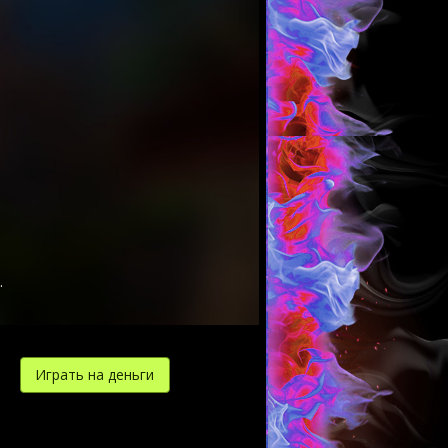
.
Играть на деньги