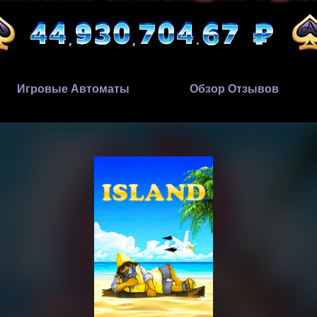
,
,
.
Игровые Автоматы
Обзор Отзывов