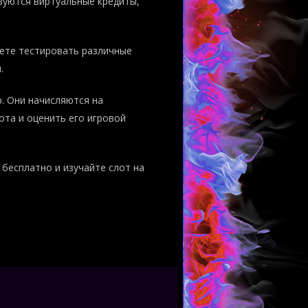
зуются виртуальные кредиты,
ете тестировать различные
.
. Они начисляются на
ота и оценить его игровой
бесплатно и изучайте слот на