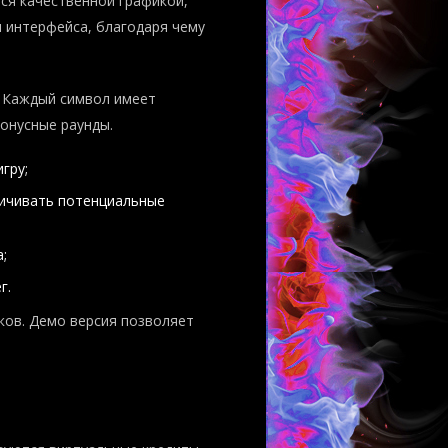
тся качественной графикой,
 интерфейса, благодаря чему
. Каждый символ имеет
онусные раунды.
гру;
личивать потенциальные
;
г.
ков. Демо версия позволяет