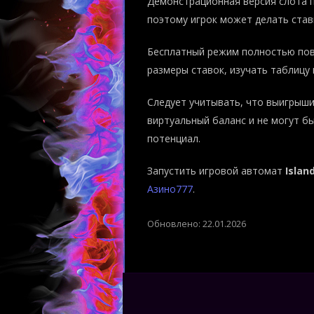
Демонстрационная версия слота п
поэтому игрок может делать став
Бесплатный режим полностью пов
размеры ставок, изучать таблицу 
Следует учитывать, что выигрыши
виртуальный баланс и не могут б
потенциал.
Запустить игровой автомат
Islan
Азино777
.
Обновлено:
22.01.2026