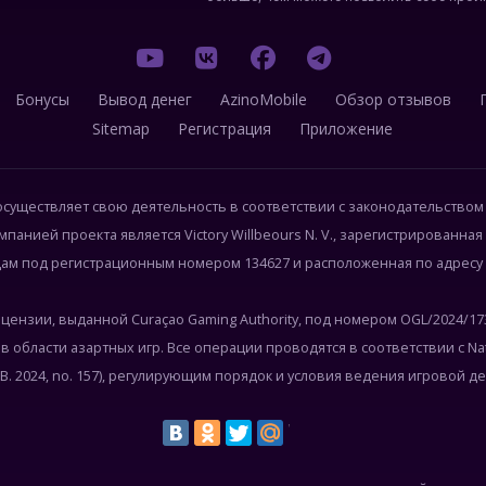
Бонусы
Вывод денег
AzinoMobile
Обзор отзывов
Sitemap
Регистрация
Приложение
существляет свою деятельность в соответствии с законодательством
панией проекта является Victory Willbeours N. V., зарегистрированная
 под регистрационным номером 134627 и расположенная по адресу Sch
цензии, выданной Curaçao Gaming Authority, под номером OGL/2024/17
в области азартных игр. Все операции проводятся в соответствии с Nat
P.B. 2024, no. 157), регулирующим порядок и условия ведения игровой 