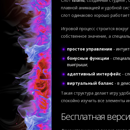
Слот
Island
, созданный студией
,
плавной анимацией и удобной сис
слот одинаково хорошо работает
Игровой процесс строится вокру
собственное значение, а специал
простое управление
- интуит
бонусные функции
- специал
выигрыши;
адаптивный интерфейс
- сл
виртуальный баланс
- в дем
Такая структура делает игру удо
спокойно изучить все элементы и
Бесплатная верси