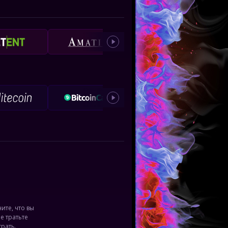
ите, что вы
Не тратьте
рать.