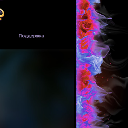
Поддержка