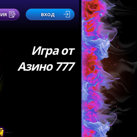
ЦИЯ
ВХОД
Игра от
FREE SP
BOOST
Азино 777
Регист