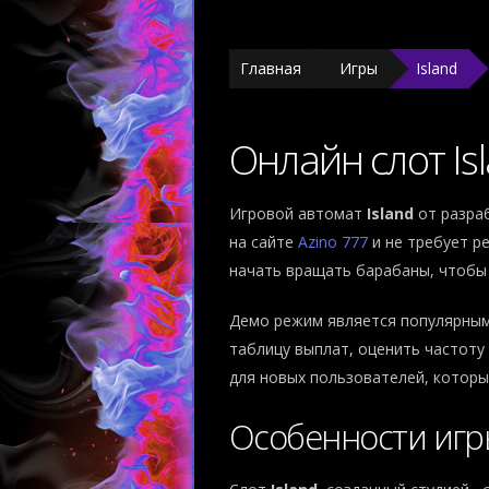
Главная
Игры
Island
Онлайн слот Is
Игровой автомат
Island
от разра
на сайте
Azino 777
и не требует р
начать вращать барабаны, чтобы 
Демо режим является популярным
таблицу выплат, оценить частоту
для новых пользователей, которы
Особенности иг