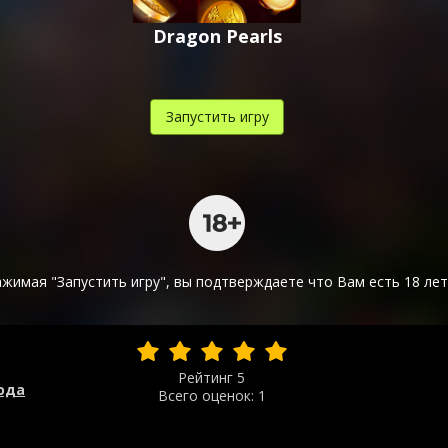
Dragon Pearls
Запустить игру
жимая "Запустить игру", вы подтверждаете что Вам есть 18 лет
Рейтинг
5
юда
Всего оценок:
1