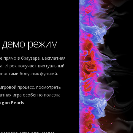
g демо режим
 прямо в браузере. Бесплатная
та. Игрок получает виртуальный
нностями бонусных функций.
игровой процесс, посмотреть
атная игра особенно полезна
agon Pearls
.