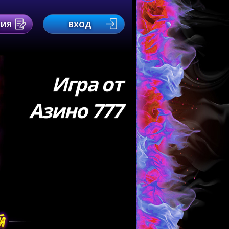
ЦИЯ
ВХОД
Игра от
FREE SP
BOOST
Азино 777
Регист