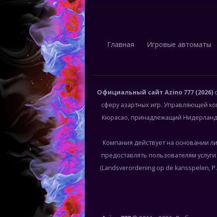
Главная
Игровые автоматы
Официальный сайт
Azino 777
(2026)
о
сферу азартных игр. Управляющей ком
Кюрасао, принадлежащий Нидерландам
Компания действует на основании ли
предоставлять пользователям услуги 
(Landsverordening op de kansspelen, 