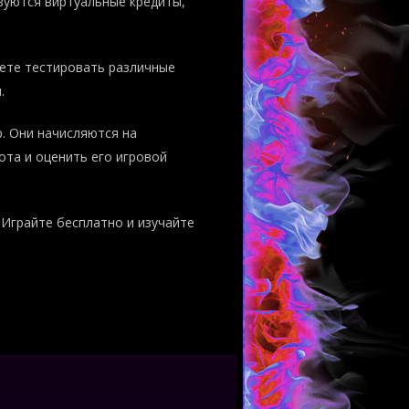
зуются виртуальные кредиты,
ете тестировать различные
.
. Они начисляются на
ота и оценить его игровой
Играйте бесплатно и изучайте