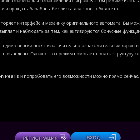
редназначена для ознакомления с игрой. В этом режиме исполь
ки и вращать барабаны без риска для своего бюджета.
торяет интерфейс и механику оригинального автомата. Вы мож
выплат и наблюдать за тем, как активируются бонусные функции
 в демо версии носят исключительно ознакомительный характер
ыть выведены. Однако этот режим помогает понять структуру сл
n Pearls
и попробовать его возможности можно прямо сейчас. 
РЕГИСТРАЦИЯ
ВХОД