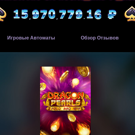
,
,
.
Игровые Автоматы
Обзор Отзывов