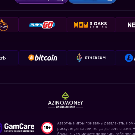
Азартные игры призваны развлекать. Помн
рискуете деньгами, когда делаете ставки. 
больше, чем можете позволить себе проиг