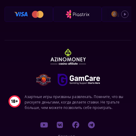
Азартные игры призваны развлекать. Помните, что вы
рискуете деньгами, когда делаете ставки. Не тратьте
больше, чем можете позволить себе проиграть.