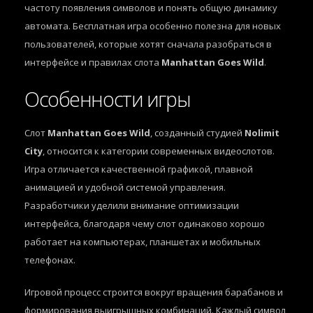
частоту появления символов и понять общую динамику
автомата. Бесплатная игра особенно полезна для новых
пользователей, которые хотят сначала разобраться в
интерфейсе и правилах слота
Manhattan Goes Wild
.
Особенности игры
Слот
Manhattan Goes Wild
, созданный студией
Nolimit
City
, относится к категории современных видеослотов.
Игра отличается качественной графикой, плавной
анимацией и удобной системой управления.
Разработчики уделили внимание оптимизации
интерфейса, благодаря чему слот одинаково хорошо
работает на компьютерах, планшетах и мобильных
телефонах.
Игровой процесс строится вокруг вращения барабанов и
формирования выигрышных комбинаций. Каждый символ