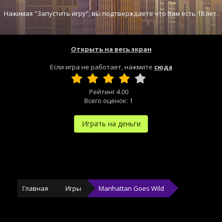
Нажимая "Запустить игру", вы подтверждаете что Вам есть 18 лет.
Открыть на весь экран
Если игра не работает, нажмите
сюда
Рейтинг
4.00
Всего оценок:
1
Играть на деньги
Главная
Игры
Manhattan Goes Wild