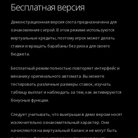
Бесплатная версия
Демонстрационная версия слота предназначена для
ознакомления с игрой. В этом режиме используются
виртуальные кредиты, поэтому игрок может делать
ставки и вращать барабаны без риска для своего
бюджета.
Бесплатный режим полностью повторяет интерфейс и
механику оригинального автомата. Вы можете
тестировать различные размеры ставок, изучать
таблицу выплат и наблюдать за тем, как активируются
бонусные функции.
Следует учитывать, что выигрыши в демо версии носят
исключительно ознакомительный характер. Они
начисляются на виртуальный баланс и не могут быть