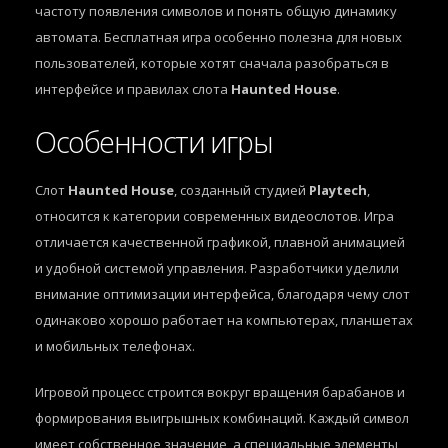
частоту появления символов и понять общую динамику
автомата. Бесплатная игра особенно полезна для новых
пользователей, которые хотят сначала разобраться в
интерфейсе и правилах слота
Haunted House
.
Особенности игры
Слот
Haunted House
, созданный студией
Playtech
,
относится к категории современных видеослотов. Игра
отличается качественной графикой, плавной анимацией
и удобной системой управления. Разработчики уделили
внимание оптимизации интерфейса, благодаря чему слот
одинаково хорошо работает на компьютерах, планшетах
и мобильных телефонах.
Игровой процесс строится вокруг вращения барабанов и
формирования выигрышных комбинаций. Каждый символ
имеет собственное значение, а специальные элементы