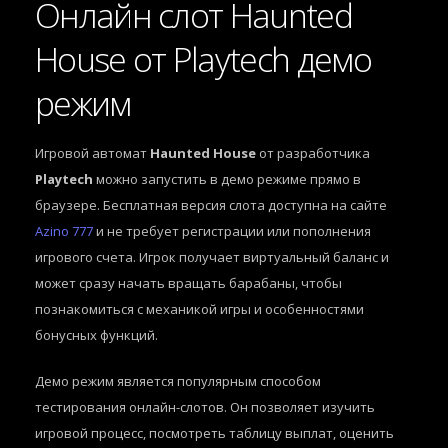
Онлайн слот Haunted
House от Playtech демо
режим
Игровой автомат
Haunted House
от разработчика
Playtech
можно запустить в демо режиме прямо в
браузере. Бесплатная версия слота доступна на сайте
Azino 777
и не требует регистрации или пополнения
игрового счета. Игрок получает виртуальный баланс и
может сразу начать вращать барабаны, чтобы
познакомиться с механикой игры и особенностями
бонусных функций.
Демо режим является популярным способом
тестирования онлайн-слотов. Он позволяет изучить
игровой процесс, посмотреть таблицу выплат, оценить