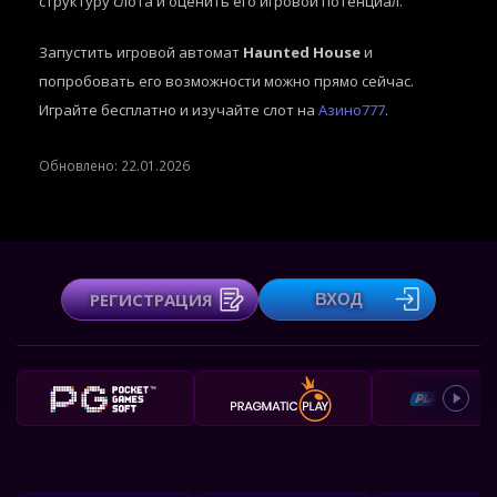
структуру слота и оценить его игровой потенциал.
Запустить игровой автомат
Haunted House
и
попробовать его возможности можно прямо сейчас.
Играйте бесплатно и изучайте слот на
Азино777
.
Обновлено:
22.01.2026
РЕГИСТРАЦИЯ
ВХОД