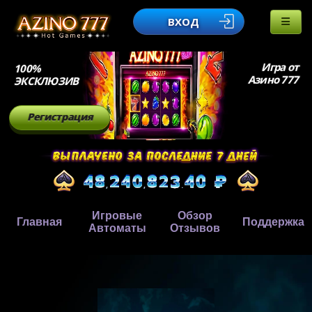
ВХОД
Игра от
100%
Азино 777
ЭКСКЛЮЗИВ
Регистрация
Игровые
Обзор
Главная
Поддержка
Автоматы
Отзывов
,
,
.