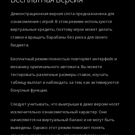
Демонстрационная версия слота предназначена для
ознакомления с игрой. В этом режиме используются
виртуальные кредиты, поэтому игрок может делать
ставки и вращать барабаны без риска для своего
бюджета.
Бесплатный режим полностью повторяет интерфейс и
механику оригинального автомата. Вы можете
тестировать различные размеры ставок, изучать
таблицу выплат и наблюдать за тем, как активируются
бонусные функции.
Следует учитывать, что выигрыши в демо версии носят
исключительно ознакомительный характер. Они
начисляются на виртуальный баланс и не могут быть
выведены. Однако этот режим помогает понять