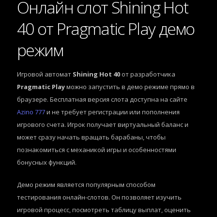
Онлайн слот Shining Hot
40 от Pragmatic Play демо
режим
Игровой автомат
Shining Hot 40
от разработчика
Pragmatic Play
можно запустить в демо режиме прямо в
браузере. Бесплатная версия слота доступна на сайте
Azino 777
и не требует регистрации или пополнения
игрового счета. Игрок получает виртуальный баланс и
может сразу начать вращать барабаны, чтобы
познакомиться с механикой игры и особенностями
бонусных функций.
Демо режим является популярным способом
тестирования онлайн-слотов. Он позволяет изучить
игровой процесс, посмотреть таблицу выплат, оценить