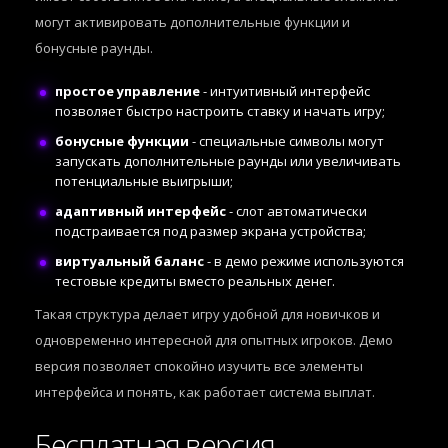
могут активировать дополнительные функции и
бонусные раунды.
простое управление
- интуитивный интерфейс
позволяет быстро настроить ставку и начать игру;
бонусные функции
- специальные символы могут
запускать дополнительные раунды или увеличивать
потенциальные выигрыши;
адаптивный интерфейс
- слот автоматически
подстраивается под размер экрана устройства;
виртуальный баланс
- в демо режиме используются
тестовые кредиты вместо реальных денег.
Такая структура делает игру удобной для новичков и
одновременно интересной для опытных игроков. Демо
версия позволяет спокойно изучить все элементы
интерфейса и понять, как работает система выплат.
Бесплатная версия