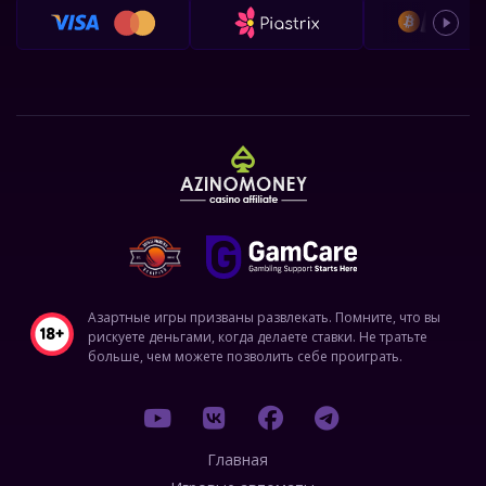
Азартные игры призваны развлекать. Помните, что вы
рискуете деньгами, когда делаете ставки. Не тратьте
больше, чем можете позволить себе проиграть.
Главная