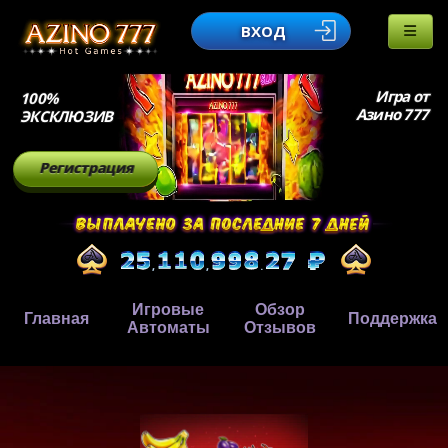
ВХОД
Игра от
100%
Азино 777
ЭКСКЛЮЗИВ
Регистрация
Игровые
Обзор
Главная
Поддержка
Автоматы
Отзывов
,
,
.