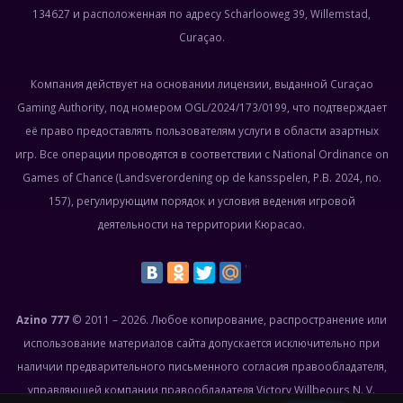
134627 и расположенная по адресу Scharlooweg 39, Willemstad,
Curaçao.
Компания действует на основании лицензии, выданной Curaçao
Gaming Authority, под номером OGL/2024/173/0199, что подтверждает
её право предоставлять пользователям услуги в области азартных
игр. Все операции проводятся в соответствии с National Ordinance on
Games of Chance (Landsverordening op de kansspelen, P.B. 2024, no.
157), регулирующим порядок и условия ведения игровой
деятельности на территории Кюрасао.
Azino 777
© 2011 – 2026. Любое копирование, распространение или
использование материалов сайта допускается исключительно при
наличии предварительного письменного согласия правообладателя,
управляющей компании правообладателя Victory Willbeours N. V.