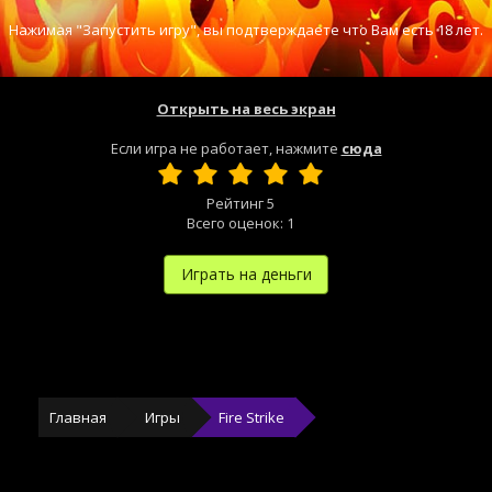
Нажимая "Запустить игру", вы подтверждаете что Вам есть 18 лет.
Открыть на весь экран
Если игра не работает, нажмите
сюда
Рейтинг
5
Всего оценок:
1
Играть на деньги
Главная
Игры
Fire Strike