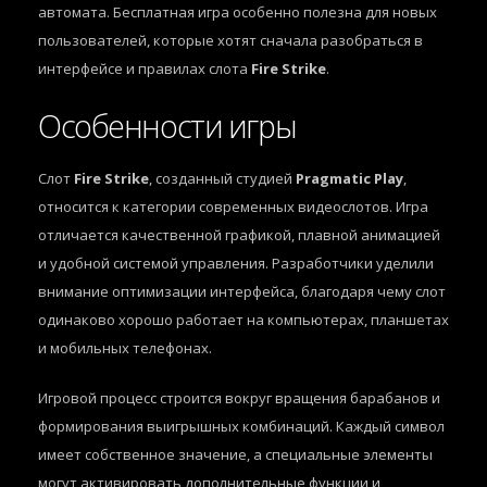
автомата. Бесплатная игра особенно полезна для новых
пользователей, которые хотят сначала разобраться в
интерфейсе и правилах слота
Fire Strike
.
Особенности игры
Слот
Fire Strike
, созданный студией
Pragmatic Play
,
относится к категории современных видеослотов. Игра
отличается качественной графикой, плавной анимацией
и удобной системой управления. Разработчики уделили
внимание оптимизации интерфейса, благодаря чему слот
одинаково хорошо работает на компьютерах, планшетах
и мобильных телефонах.
Игровой процесс строится вокруг вращения барабанов и
формирования выигрышных комбинаций. Каждый символ
имеет собственное значение, а специальные элементы
могут активировать дополнительные функции и