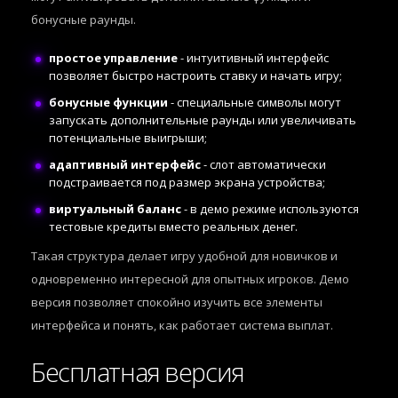
бонусные раунды.
простое управление
- интуитивный интерфейс
позволяет быстро настроить ставку и начать игру;
бонусные функции
- специальные символы могут
запускать дополнительные раунды или увеличивать
потенциальные выигрыши;
адаптивный интерфейс
- слот автоматически
подстраивается под размер экрана устройства;
виртуальный баланс
- в демо режиме используются
тестовые кредиты вместо реальных денег.
Такая структура делает игру удобной для новичков и
одновременно интересной для опытных игроков. Демо
версия позволяет спокойно изучить все элементы
интерфейса и понять, как работает система выплат.
Бесплатная версия