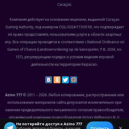
Curaçao.
Компания действует на основании лицензии, выданной Curaçao
Gaming Authority, под номером OGL/2024/173/0199, что подтверждает
её право предоставлять пользователям услуги в области азартных
игр. Все операции проводятся в соответствии с National Ordinance on
Games of Chance (Landsverordening op de kansspelen, P.B. 2024, no.
157), регулирующим порядок и условия ведения игровой
деятельности на территории Кюрасао.
Azino 777
© 2011 – 2026. Любое копирование, распространение или
использование материалов сайта допускается исключительно при
наличии предварительного письменного согласия правообладателя,
управляющей компании правообладателя Victory Willbeours N. V.
Не потеряйте доступ к Azino 777
© 2026 All rights reserved.
✕
Открыть
Рабочие зеркала и бонусы - в нашем