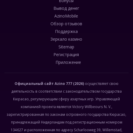
Бонусы
Вывод денег
AzinoMobile
Обзор отзывов
Поддержка
Зеркало казино
Sitemap
Регистрация
Приложение
Официальный сайт
Azino 777
(2026)
осуществляет свою
деятельность в соответствии с законодательством государства
Кюрасао, регулирующим сферу азартных игр. Управляющей
компанией проекта является Victory Willbeours N. V.,
зарегистрированная по законам островного государства Кюрасао,
принадлежащий Нидерландам под регистрационным номером
134627 и расположенная по адресу Scharlooweg 39, Willemstad,