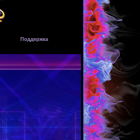
Поддержка