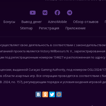
Бонусы
Вывод денег
AzinoMobile
Обзор отзывов
Sitemap
Регистрация
Приложение
существляет свою деятельность в соответствии с законодательством
панией проекта является Victory Willbeours N. V., зарегистрированная
 под регистрационным номером 134627 и расположенная по адресу Sch
цензии, выданной Curaçao Gaming Authority, под номером OGL/2024/17
в области азартных игр. Все операции проводятся в соответствии с Nat
P.B. 2024, no. 157), регулирующим порядок и условия ведения игровой 