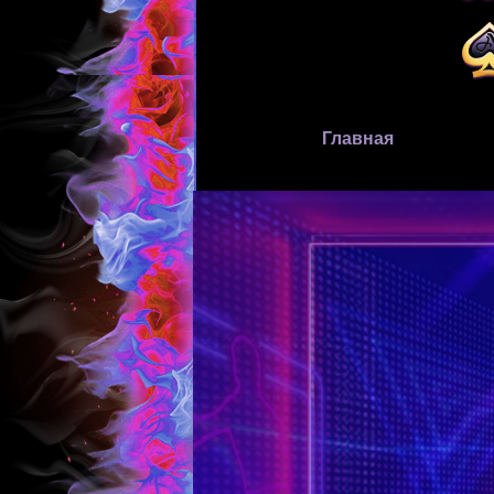
Главная