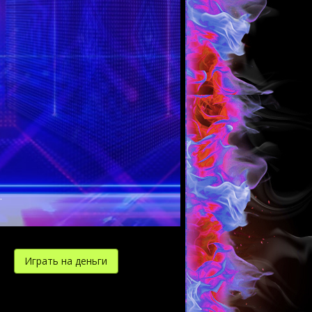
.
Играть на деньги