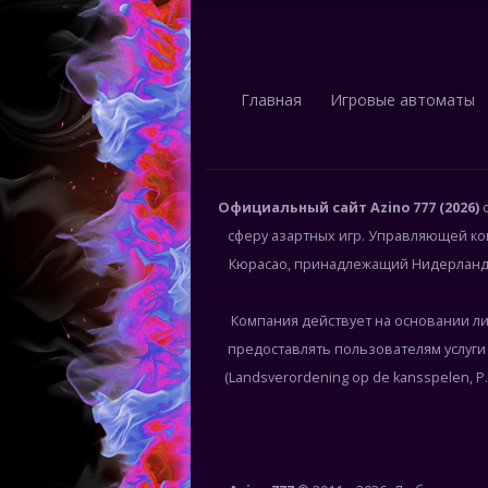
Главная
Игровые автоматы
Официальный сайт
Azino 777
(2026)
о
сферу азартных игр. Управляющей ком
Кюрасао, принадлежащий Нидерландам
Компания действует на основании ли
предоставлять пользователям услуги 
(Landsverordening op de kansspelen, 