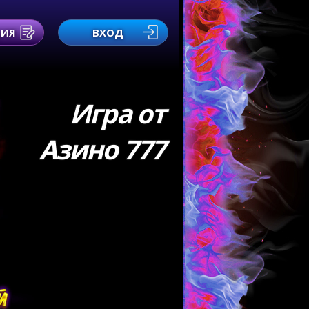
ЦИЯ
ВХОД
Игра от
FREE SP
BOOST
Азино 777
Регист