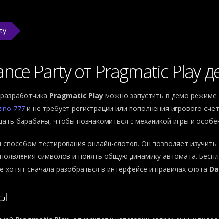
ty
nce Party от Pragmatic Play 
 разработчика
Pragmatic Play
можно запустить в демо режиме 
zino 777
и не требует регистрации или пополнения игрового сче
щать барабаны, чтобы познакомиться с механикой игры и особе
 способом тестирования онлайн-слотов. Он позволяет изучить 
 появления символов и понять общую динамику автомата. Беспл
е хотят сначала разобраться в интерфейсе и правилах слота
Da
ры