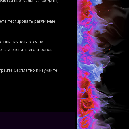
зуются виртуальные кредиты,
ете тестировать различные
.
. Они начисляются на
ота и оценить его игровой
райте бесплатно и изучайте