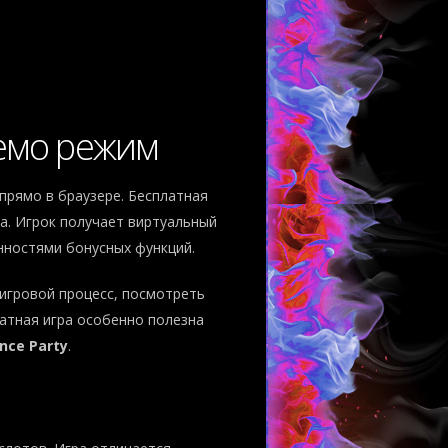
демо режим
прямо в браузере. Бесплатная
та. Игрок получает виртуальный
нностями бонусных функций.
игровой процесс, посмотреть
атная игра особенно полезна
nce Party
.