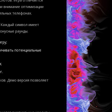
слотов. Игра отличается
ли внимание оптимизации
ильных телефонах.
. Каждый символ имеет
онусные раунды.
гру;
личивать потенциальные
;
г.
ков. Демо версия позволяет