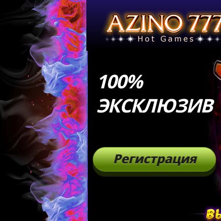
 рублей
100%
ЭКСКЛЮЗИВ
епозита
Регистрация