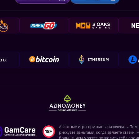
Азартные игры призваны развлекать. Помн
рискуете деньгами, когда делаете ставки. 
больше, чем можете позволить себе проиг