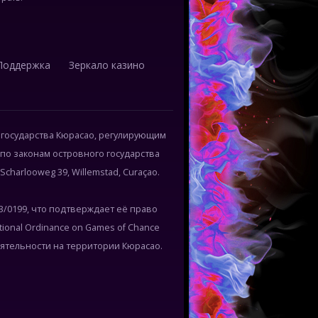
Поддержка
Зеркало казино
 государства Кюрасао, регулирующим
 по законам островного государства
arlooweg 39, Willemstad, Curaçao.
3/0199, что подтверждает её право
ional Ordinance on Games of Chance
деятельности на территории Кюрасао.