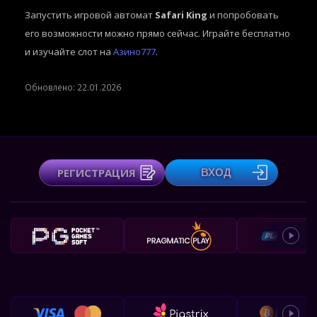
Запустить игровой автомат
Safari King
и попробовать
его возможности можно прямо сейчас. Играйте бесплатно
и изучайте слот на
Азино777
.
Обновлено:
22.01.2026
РЕГИСТРАЦИЯ
ВХОД