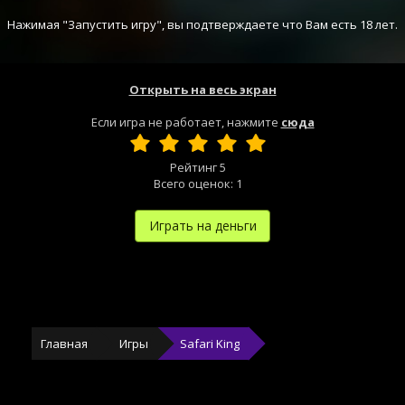
Нажимая "Запустить игру", вы подтверждаете что Вам есть 18 лет.
Открыть на весь экран
Если игра не работает, нажмите
сюда
Рейтинг
5
Всего оценок:
1
Играть на деньги
Главная
Игры
Safari King