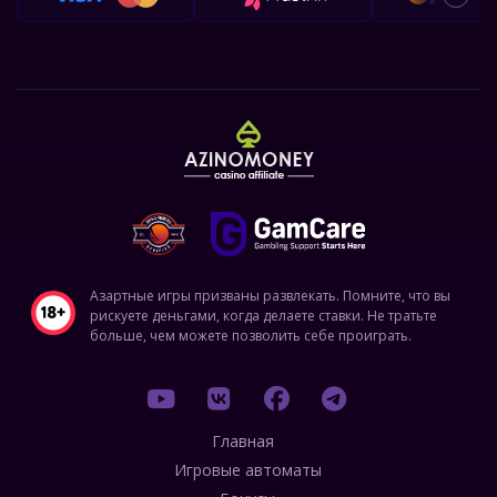
Азартные игры призваны развлекать. Помните, что вы
рискуете деньгами, когда делаете ставки. Не тратьте
больше, чем можете позволить себе проиграть.
Главная
Игровые автоматы