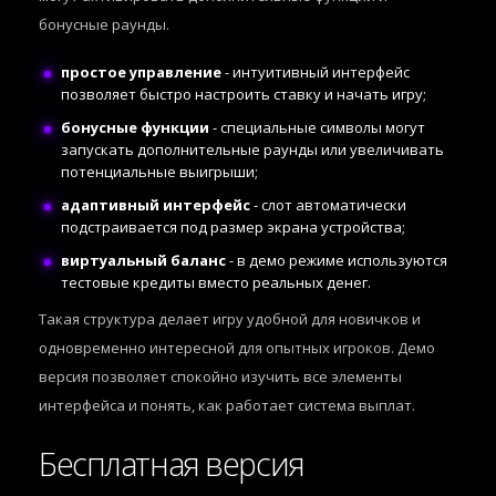
бонусные раунды.
простое управление
- интуитивный интерфейс
позволяет быстро настроить ставку и начать игру;
бонусные функции
- специальные символы могут
запускать дополнительные раунды или увеличивать
потенциальные выигрыши;
адаптивный интерфейс
- слот автоматически
подстраивается под размер экрана устройства;
виртуальный баланс
- в демо режиме используются
тестовые кредиты вместо реальных денег.
Такая структура делает игру удобной для новичков и
одновременно интересной для опытных игроков. Демо
версия позволяет спокойно изучить все элементы
интерфейса и понять, как работает система выплат.
Бесплатная версия