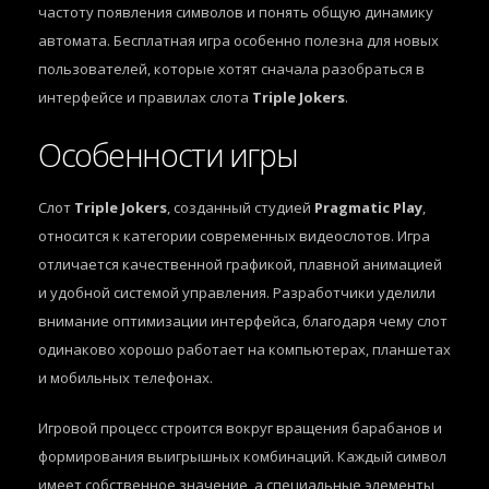
частоту появления символов и понять общую динамику
автомата. Бесплатная игра особенно полезна для новых
пользователей, которые хотят сначала разобраться в
интерфейсе и правилах слота
Triple Jokers
.
Особенности игры
Слот
Triple Jokers
, созданный студией
Pragmatic Play
,
относится к категории современных видеослотов. Игра
отличается качественной графикой, плавной анимацией
и удобной системой управления. Разработчики уделили
внимание оптимизации интерфейса, благодаря чему слот
одинаково хорошо работает на компьютерах, планшетах
и мобильных телефонах.
Игровой процесс строится вокруг вращения барабанов и
формирования выигрышных комбинаций. Каждый символ
имеет собственное значение, а специальные элементы