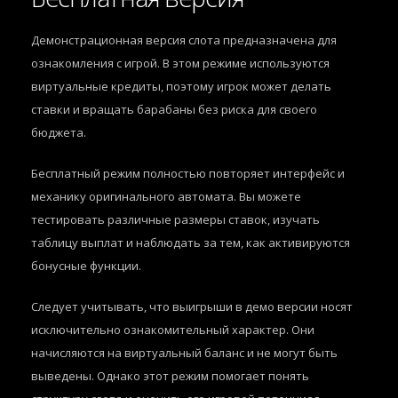
Демонстрационная версия слота предназначена для
ознакомления с игрой. В этом режиме используются
виртуальные кредиты, поэтому игрок может делать
ставки и вращать барабаны без риска для своего
бюджета.
Бесплатный режим полностью повторяет интерфейс и
механику оригинального автомата. Вы можете
тестировать различные размеры ставок, изучать
таблицу выплат и наблюдать за тем, как активируются
бонусные функции.
Следует учитывать, что выигрыши в демо версии носят
исключительно ознакомительный характер. Они
начисляются на виртуальный баланс и не могут быть
выведены. Однако этот режим помогает понять