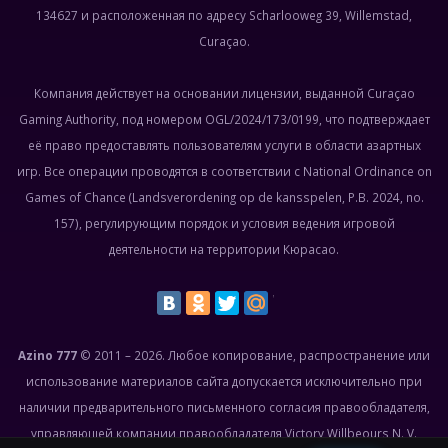
134627 и расположенная по адресу Scharlooweg 39, Willemstad,
Curaçao.
Компания действует на основании лицензии, выданной Curaçao
Gaming Authority, под номером OGL/2024/173/0199, что подтверждает
её право предоставлять пользователям услуги в области азартных
игр. Все операции проводятся в соответствии с National Ordinance on
Games of Chance (Landsverordening op de kansspelen, P.B. 2024, no.
157), регулирующим порядок и условия ведения игровой
деятельности на территории Кюрасао.
Azino 777
© 2011 – 2026. Любое копирование, распространение или
использование материалов сайта допускается исключительно при
наличии предварительного письменного согласия правообладателя,
управляющей компании правообладателя Victory Willbeours N. V.