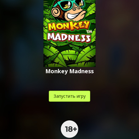
Monkey Madness
Запустить игру