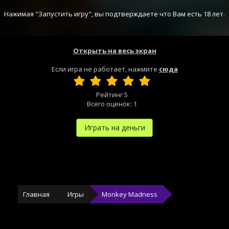
Нажимая "Запустить игру", вы подтверждаете что Вам есть 18 лет.
Открыть на весь экран
Если игра не работает, нажмите
сюда
Рейтинг
5
Всего оценок:
1
Играть на деньги
Главная
Игры
Monkey Madness