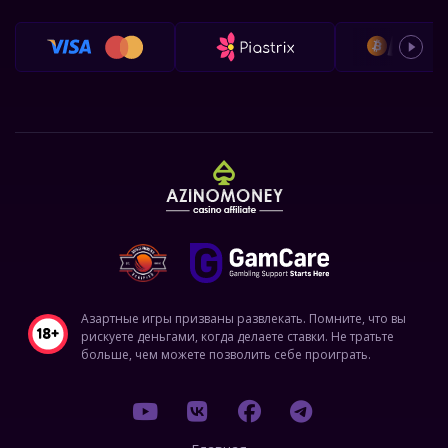
Азартные игры призваны развлекать. Помните, что вы
рискуете деньгами, когда делаете ставки. Не тратьте
больше, чем можете позволить себе проиграть.