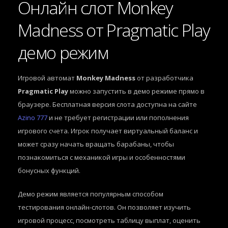
Онлайн слот Monkey
Madness от Pragmatic Play
демо режим
Игровой автомат
Monkey Madness
от разработчика
Pragmatic Play
можно запустить в демо режиме прямо в
браузере. Бесплатная версия слота доступна на сайте
Azino 777
и не требует регистрации или пополнения
игрового счета. Игрок получает виртуальный баланс и
может сразу начать вращать барабаны, чтобы
познакомиться с механикой игры и особенностями
бонусных функций.
Демо режим является популярным способом
тестирования онлайн-слотов. Он позволяет изучить
игровой процесс, посмотреть таблицу выплат, оценить