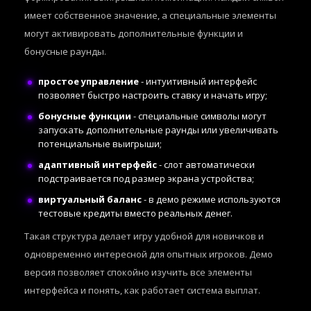
имеет собственное значение, а специальные элементы
могут активировать дополнительные функции и
бонусные раунды.
простое управление
- интуитивный интерфейс
позволяет быстро настроить ставку и начать игру;
бонусные функции
- специальные символы могут
запускать дополнительные раунды или увеличивать
потенциальные выигрыши;
адаптивный интерфейс
- слот автоматически
подстраивается под размер экрана устройства;
виртуальный баланс
- в демо режиме используются
тестовые кредиты вместо реальных денег.
Такая структура делает игру удобной для новичков и
одновременно интересной для опытных игроков. Демо
версия позволяет спокойно изучить все элементы
интерфейса и понять, как работает система выплат.