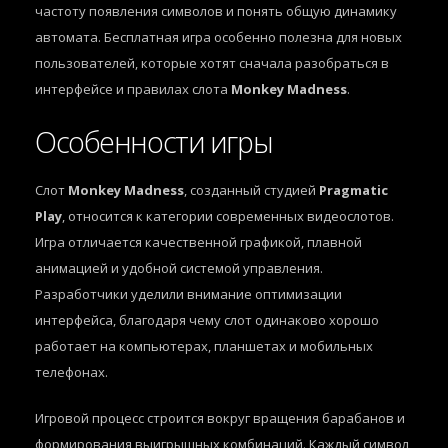
частоту появления символов и понять общую динамику
автомата. Бесплатная игра особенно полезна для новых
пользователей, которые хотят сначала разобраться в
интерфейсе и правилах слота
Monkey Madness
.
Особенности игры
Слот
Monkey Madness
, созданный студией
Pragmatic
Play
, относится к категории современных видеослотов.
Игра отличается качественной графикой, плавной
анимацией и удобной системой управления.
Разработчики уделили внимание оптимизации
интерфейса, благодаря чему слот одинаково хорошо
работает на компьютерах, планшетах и мобильных
телефонах.
Игровой процесс строится вокруг вращения барабанов и
формирования выигрышных комбинаций. Каждый символ